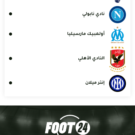
نادي نابولي
أولمبيك مارسيليا
النادي الأهلي
إنتر ميلان