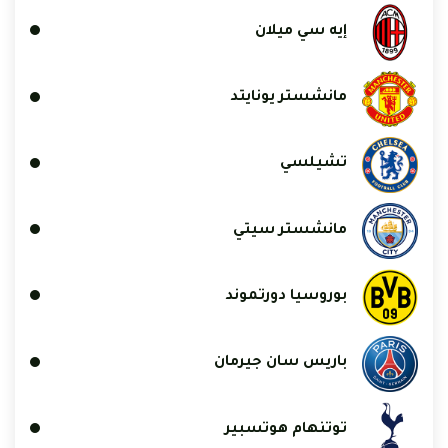
إيه سي ميلان
مانشستر يونايتد
تشيلسي
مانشستر سيتي
بوروسيا دورتموند
باريس سان جيرمان
توتنهام هوتسبير