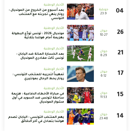
الأخبار الوطنية
بعد أسبوع من الخروج من المونديال :
23:9
رونار ينهي تجربته مع المنتخب
التونسي
الأخبار الوطنية
مونديال 2026 : تونس تودّع البطولة
10:27
بهزيمة أمام هولندا بثلاثية
الأخبار الوطنية
بعد الخسارة المذلة ضد اليابان :
8:29
تونس ثالث مغادري المونديال
الأخبار الوطنية
تمهيداً لتدريبه للمنتخب التونسي :
6:12
رونار يحط الرحال بمونتيري
الأخبار الوطنية
في مباراة الأخطاء الدفاعية : هزيمة
11:53
ساحقة لتونس ضد السويد في أول
مشوار المونديال
الأخبار الوطنية
يهم المنتخب التونسي : اليابان تصدم
23:48
هولندا بتعادل في آخر الدقائق