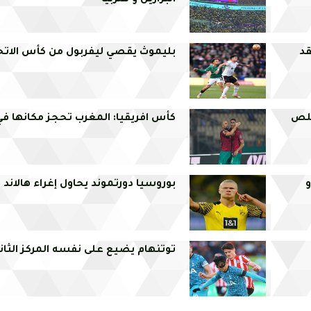
البرازيل و صربيا
قد
بليموث يقصي ليفربول من كأس الاتحا
يقلص
كأس افريقيا: المغرب تحجز مكانها في 
و
بوروسيا دورتموند يحاول إغراء هالاند
توتنهام يضيع على نفسه المركز الثان