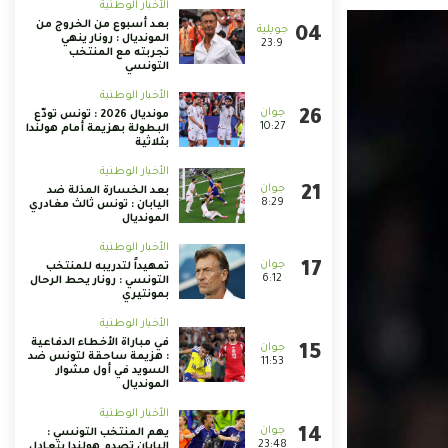
الأخبار الوطنية
بعد أسبوع من الخروج من
المونديال : رونار ينهي
23:9
تجربته مع المنتخب
التونسي
الأخبار الوطنية
مونديال 2026 : تونس تودّع
10:27
البطولة بهزيمة أمام هولندا
بثلاثية
الأخبار الوطنية
بعد الخسارة المذلة ضد
8:29
اليابان : تونس ثالث مغادري
المونديال
الأخبار الوطنية
تمهيداً لتدريبه للمنتخب
6:12
التونسي : رونار يحط الرحال
بمونتيري
الأخبار الوطنية
في مباراة الأخطاء الدفاعية
: هزيمة ساحقة لتونس ضد
11:53
السويد في أول مشوار
المونديال
الأخبار الوطنية
يهم المنتخب التونسي :
23:48
اليابان تصدم هولندا بتعادل