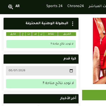
ث المباشر
Chrono24
Sports 24
AR
البطولة الوطنية المحترفة
الفريق
نقاط
ل
ف
ت
خ
فارق
لا توجد نتائج متاحة !!
كرة قدم
لا توجد نتائج متاحة !!
أخر الأخبار