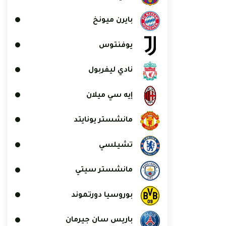
بايرن ميونخ
يوفنتوس
نادي ليفربول
إيه سي ميلان
مانشستر يونايتد
تشيلسي
مانشستر سيتي
بوروسيا دورتموند
باريس سان جيرمان