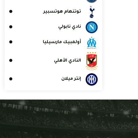
توتنهام هوتسبير
نادي نابولي
أولمبيك مارسيليا
النادي الأهلي
إنتر ميلان