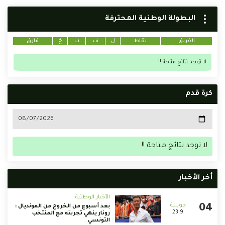
البطولة الوطنية المحترفة
الفريق
نقاط
ل
ف
ت
خ
فارق
لا توجد نتائج متاحة !!
كرة قدم
لا توجد نتائج متاحة !!
أخر الأخبار
الأخبار الوطنية
بعد أسبوع من الخروج من المونديال :
23:9
رونار ينهي تجربته مع المنتخب
التونسي