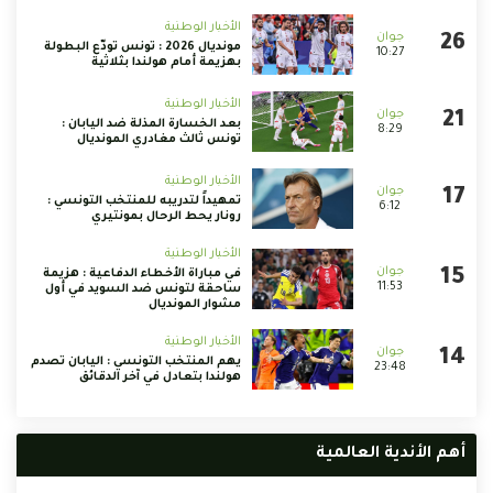
الأخبار الوطنية
مونديال 2026 : تونس تودّع البطولة
10:27
بهزيمة أمام هولندا بثلاثية
الأخبار الوطنية
بعد الخسارة المذلة ضد اليابان :
8:29
تونس ثالث مغادري المونديال
الأخبار الوطنية
تمهيداً لتدريبه للمنتخب التونسي :
6:12
رونار يحط الرحال بمونتيري
الأخبار الوطنية
في مباراة الأخطاء الدفاعية : هزيمة
11:53
ساحقة لتونس ضد السويد في أول
مشوار المونديال
الأخبار الوطنية
يهم المنتخب التونسي : اليابان تصدم
23:48
هولندا بتعادل في آخر الدقائق
أهم الأندية العالمية