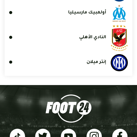
أولمبيك مارسيليا
النادي الأهلي
إنتر ميلان