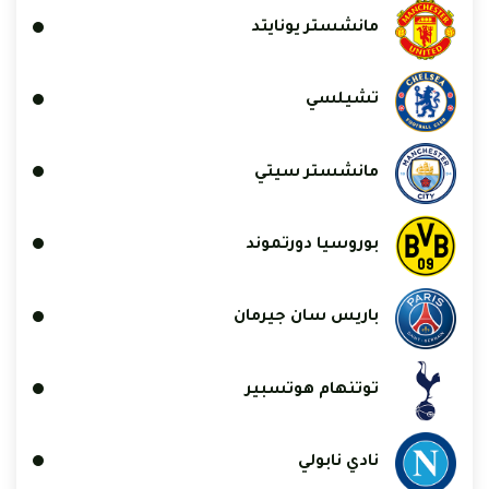
مانشستر يونايتد
تشيلسي
مانشستر سيتي
بوروسيا دورتموند
باريس سان جيرمان
توتنهام هوتسبير
نادي نابولي