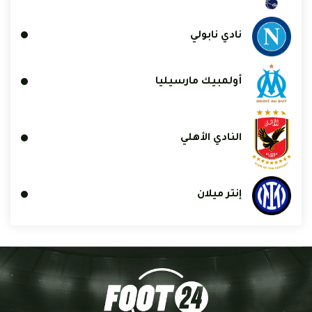
نادي نابولي
أولمبيك مارسيليا
النادي الأهلي
إنتر ميلان