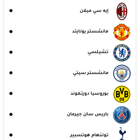
إيه سي ميلان
مانشستر يونايتد
تشيلسي
مانشستر سيتي
بوروسيا دورتموند
باريس سان جيرمان
توتنهام هوتسبير