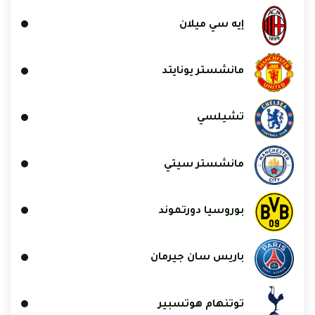
إيه سي ميلان
مانشستر يونايتد
تشيلسي
مانشستر سيتي
بوروسيا دورتموند
باريس سان جيرمان
توتنهام هوتسبير