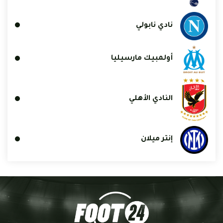
نادي نابولي
أولمبيك مارسيليا
النادي الأهلي
إنتر ميلان