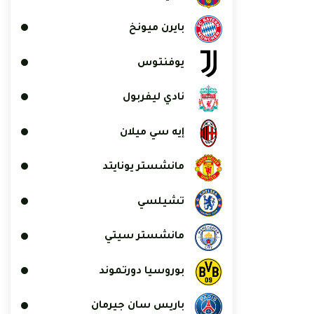
بايرن ميونخ
يوفنتوس
نادي ليفربول
إيه سي ميلان
مانشستر يونايتد
تشيلسي
مانشستر سيتي
بوروسيا دورتموند
باريس سان جيرمان