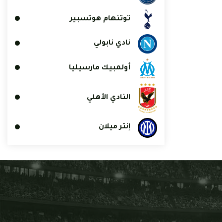
توتنهام هوتسبير
نادي نابولي
أولمبيك مارسيليا
النادي الأهلي
إنتر ميلان