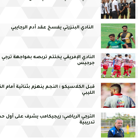
النادي البنزرتي يفسخ عقد أدم الرجايبي
النادي الإفريقي يختتم تربصه بمواجهة ترجي
جرجيس
قبل الكلاسيكو : النجم ينهزم بثنائية أمام ال
الليبي
الترجي الرياضي: ريجيكامب يشرف على أول ح
تدريبية