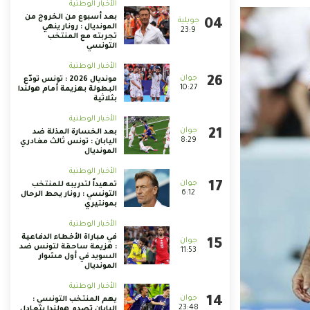
الأخبار الوطنية
بعد أسبوع من الخروج من
المونديال : رونار ينهي
23:9
تجربته مع المنتخب
التونسي
الأخبار الوطنية
مونديال 2026 : تونس تودّع
10:27
البطولة بهزيمة أمام هولندا
بثلاثية
الأخبار الوطنية
بعد الخسارة المذلة ضد
8:29
اليابان : تونس ثالث مغادري
المونديال
الأخبار الوطنية
تمهيداً لتدريبه للمنتخب
6:12
التونسي : رونار يحط الرحال
بمونتيري
الأخبار الوطنية
في مباراة الأخطاء الدفاعية
: هزيمة ساحقة لتونس ضد
11:53
السويد في أول مشوار
المونديال
الأخبار الوطنية
يهم المنتخب التونسي :
23:48
اليابان تصدم هولندا بتعادل