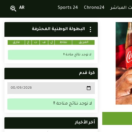
ث المباشر
Chrono24
Sports 24
AR
البطولة الوطنية المحترفة
الفريق
نقاط
ل
ف
ت
خ
فارق
لا توجد نتائج متاحة !!
كرة قدم
لا توجد نتائج متاحة !!
أخر الأخبار