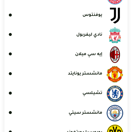
يوفنتوس
نادي ليفربول
إيه سي ميلان
مانشستر يونايتد
تشيلسي
مانشستر سيتي