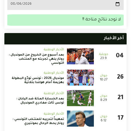
لا توجد نتائج متاحة !!
أخر الأخبار
الأخبار الوطنية
بعد أسبوع من الخروج من المونديال :
23:9
رونار ينهي تجربته مع المنتخب
التونسي
الأخبار الوطنية
مونديال 2026 : تونس تودّع البطولة
10:27
بهزيمة أمام هولندا بثلاثية
الأخبار الوطنية
بعد الخسارة المذلة ضد اليابان :
8:29
تونس ثالث مغادري المونديال
الأخبار الوطنية
تمهيداً لتدريبه للمنتخب التونسي :
6:12
رونار يحط الرحال بمونتيري