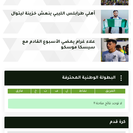
أهلي طرابلس الليبي ينعش خزينة ليتوال
علاء غرام يمضي الأسبوع القادم مع
سيسكا موسكو
البطولة الوطنية المحترفة
الفريق
نقاط
ل
ف
ت
خ
فارق
لا توجد نتائج متاحة !!
كرة قدم