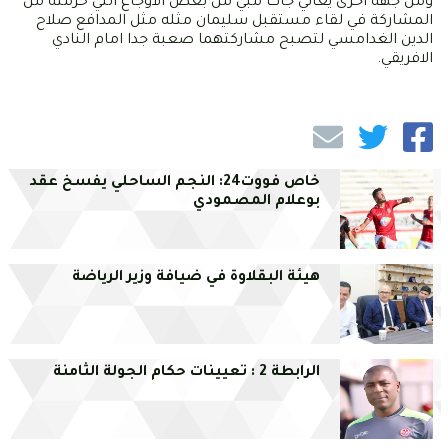
ومن جهة اخرى يعاني جاك مبي من بعض الاوجاع التي حرمته من
المشاركة في لقاء مستقبل سليمان مثله مثل المدافع صلاح
الدين الغدامسي لتصبح مشاركتهما صعبة جدا امام النادي
الافريقي.
خاص فووت24: النجم الساحلي يفسخ عقد
بوعلام المصمودي
هيئة البقلاوة في ضيافة وزير الرياضة
الرابطة 2 : تعيينات حكام الجولة الثامنة