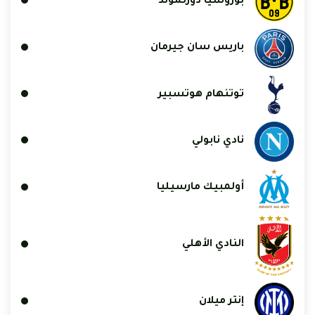
بوروسيا دورتموند
باريس سان جيرمان
توتنهام هوتسبير
نادي نابولي
أولمبيك مارسيليا
النادي الأهلي
إنتر ميلان