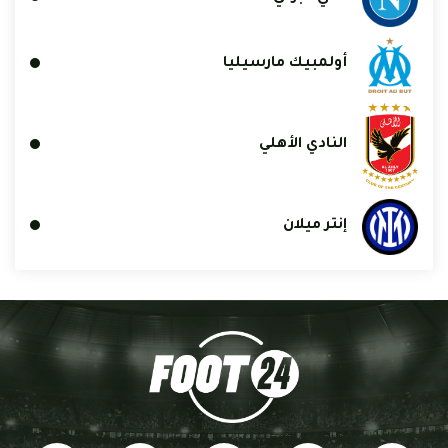
أولمبيك مارسيليا
النادي الأهلي
إنتر ميلان