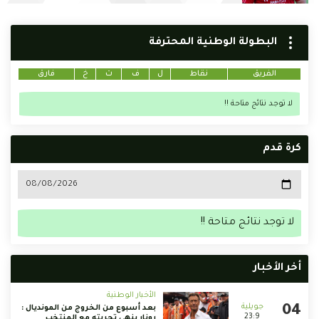
البطولة الوطنية المحترفة
الفريق
نقاط
ل
ف
ت
خ
فارق
لا توجد نتائج متاحة !!
كرة قدم
لا توجد نتائج متاحة !!
أخر الأخبار
الأخبار الوطنية
بعد أسبوع من الخروج من المونديال :
23:9
رونار ينهي تجربته مع المنتخب