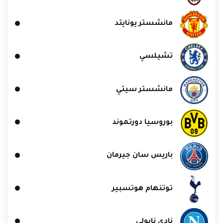
مانشستر يونايتد
تشيلسي
مانشستر سيتي
بوروسيا دورتموند
باريس سان جيرمان
توتنهام هوتسبير
نادي نابولي