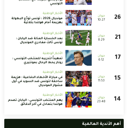
التونسي
الأخبار الوطنية
مونديال 2026 : تونس تودّع البطولة
10:27
بهزيمة أمام هولندا بثلاثية
الأخبار الوطنية
بعد الخسارة المذلة ضد اليابان :
8:29
تونس ثالث مغادري المونديال
الأخبار الوطنية
تمهيداً لتدريبه للمنتخب التونسي :
6:12
رونار يحط الرحال بمونتيري
الأخبار الوطنية
في مباراة الأخطاء الدفاعية : هزيمة
11:53
ساحقة لتونس ضد السويد في أول
مشوار المونديال
الأخبار الوطنية
يهم المنتخب التونسي : اليابان تصدم
23:48
هولندا بتعادل في آخر الدقائق
أهم الأندية العالمية