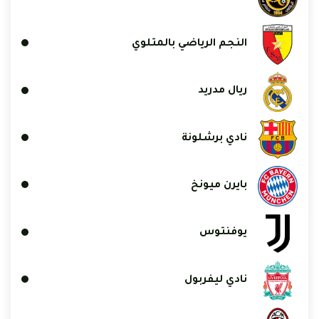
النجم الرياضي بالمتلوي
ريال مدريد
نادي برشلونة
بايرن ميونخ
يوفنتوس
نادي ليفربول