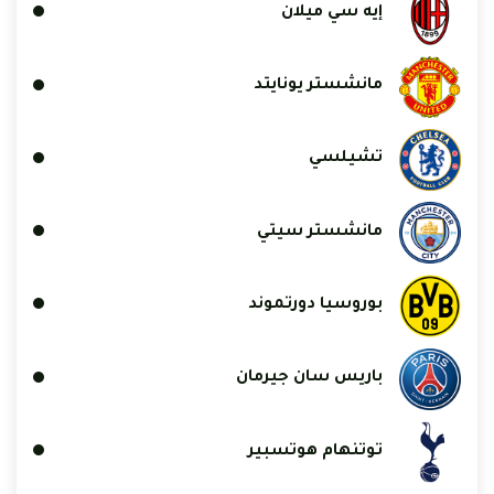
إيه سي ميلان
مانشستر يونايتد
تشيلسي
مانشستر سيتي
بوروسيا دورتموند
باريس سان جيرمان
توتنهام هوتسبير