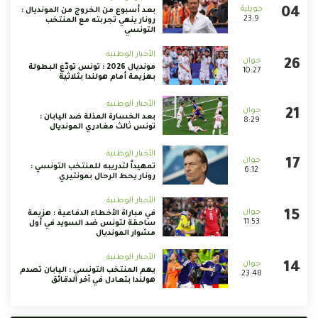
بعد أسبوع من الخروج من المونديال :
23:9
رونار ينهي تجربته مع المنتخب
التونسي
الأخبار الوطنية
مونديال 2026 : تونس تودّع البطولة
10:27
بهزيمة أمام هولندا بثلاثية
الأخبار الوطنية
بعد الخسارة المذلة ضد اليابان :
8:29
تونس ثالث مغادري المونديال
الأخبار الوطنية
تمهيداً لتدريبه للمنتخب التونسي :
6:12
رونار يحط الرحال بمونتيري
الأخبار الوطنية
في مباراة الأخطاء الدفاعية : هزيمة
11:53
ساحقة لتونس ضد السويد في أول
مشوار المونديال
الأخبار الوطنية
يهم المنتخب التونسي : اليابان تصدم
23:48
هولندا بتعادل في آخر الدقائق