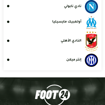
نادي نابولي
أولمبيك مارسيليا
النادي الأهلي
إنتر ميلان