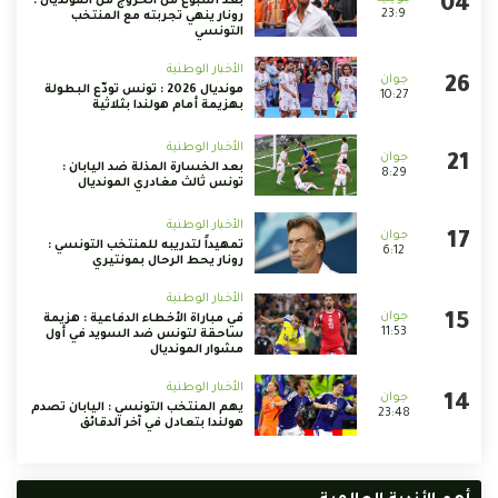
بعد أسبوع من الخروج من المونديال :
23:9
رونار ينهي تجربته مع المنتخب
التونسي
الأخبار الوطنية
مونديال 2026 : تونس تودّع البطولة
10:27
بهزيمة أمام هولندا بثلاثية
الأخبار الوطنية
بعد الخسارة المذلة ضد اليابان :
8:29
تونس ثالث مغادري المونديال
الأخبار الوطنية
تمهيداً لتدريبه للمنتخب التونسي :
6:12
رونار يحط الرحال بمونتيري
الأخبار الوطنية
في مباراة الأخطاء الدفاعية : هزيمة
11:53
ساحقة لتونس ضد السويد في أول
مشوار المونديال
الأخبار الوطنية
يهم المنتخب التونسي : اليابان تصدم
23:48
هولندا بتعادل في آخر الدقائق