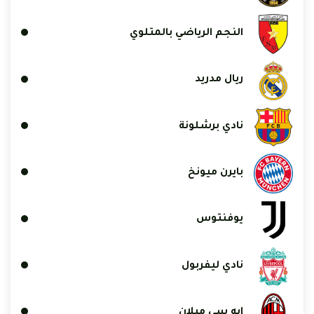
النجم الرياضي بالمتلوي
ريال مدريد
نادي برشلونة
بايرن ميونخ
يوفنتوس
نادي ليفربول
إيه سي ميلان