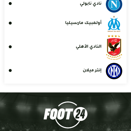
نادي نابولي
أولمبيك مارسيليا
النادي الأهلي
إنتر ميلان