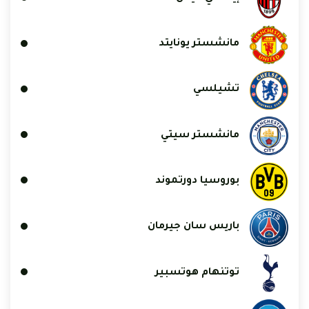
مانشستر يونايتد
تشيلسي
مانشستر سيتي
بوروسيا دورتموند
باريس سان جيرمان
توتنهام هوتسبير