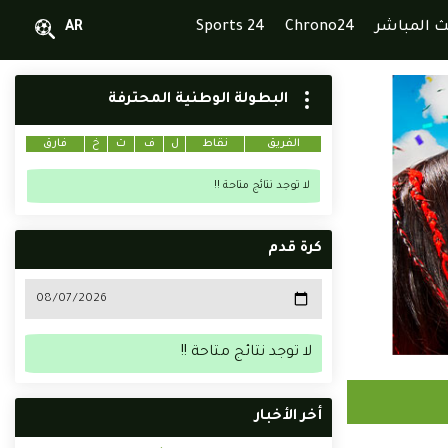
ث المباشر
Chrono24
Sports 24
AR
البطولة الوطنية المحترفة
الفريق
نقاط
ل
ف
ت
خ
فارق
لا توجد نتائج متاحة !!
كرة قدم
لا توجد نتائج متاحة !!
أخر الأخبار