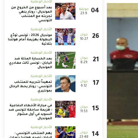
الأخبار الوطنية
بعد أسبوع من الخروج من
المونديال : رونار ينهي
23:9
تجربته مع المنتخب
التونسي
الأخبار الوطنية
مونديال 2026 : تونس تودّع
10:27
البطولة بهزيمة أمام هولندا
بثلاثية
الأخبار الوطنية
بعد الخسارة المذلة ضد
8:29
اليابان : تونس ثالث مغادري
المونديال
الأخبار الوطنية
تمهيداً لتدريبه للمنتخب
6:12
التونسي : رونار يحط الرحال
بمونتيري
الأخبار الوطنية
في مباراة الأخطاء الدفاعية
: هزيمة ساحقة لتونس ضد
11:53
السويد في أول مشوار
المونديال
الأخبار الوطنية
يهم المنتخب التونسي :
23:48
اليابان تصدم هولندا بتعادل