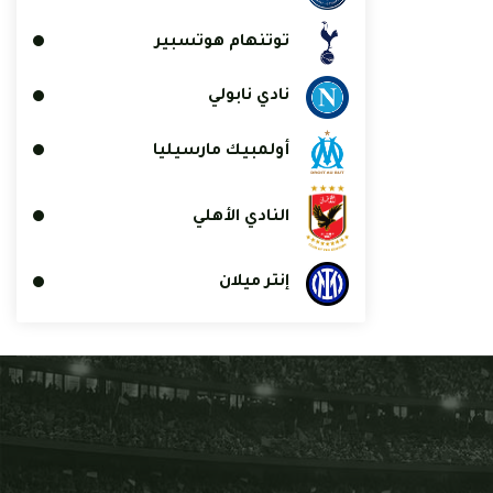
توتنهام هوتسبير
نادي نابولي
أولمبيك مارسيليا
النادي الأهلي
إنتر ميلان