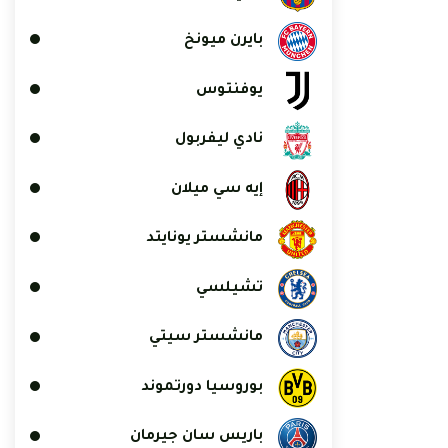
بايرن ميونخ
يوفنتوس
نادي ليفربول
إيه سي ميلان
مانشستر يونايتد
تشيلسي
مانشستر سيتي
بوروسيا دورتموند
باريس سان جيرمان