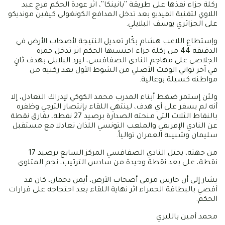
ركلة جزاء نفذها على طريقة ''بانينكا''، اثر عودة الحكم فرج عبد
اللاوي لتقنية الفيديو بعد تدخل المدافع الكونغولي كيفين مونديكو
على الجزائري يوسف البلايلي.
وإستطاع اللاعب هشام بكّار تعديل النتيجة لأصحاب الأرض في
الدقيقة 44 من ركلة جزاء احتسبها الحكم اثر تدخل حمزة
الجلاصي على مهاجم النادي الصفاقسي، ليرد البلايلي بهدف ثانٍ
في آخر ثواني الوقت الأصلي من الشوط الأول بعد ركنية من
مواطنه كسيلة بوعالية.
ولئن إستمر ضغط أبناء المدرب محمد الكوكي لإدراك التعادل، إلا
أنه لم يسفر على أي هدف، لينتهي اللقاء بإنتصار الترجي وظفره
بالنقاط الثلاث التي منحته الصدارة برصيد 27 نقطة، بفارق نقطة
عن النادي الإفريقي والملعب التونسي اللذان تعادلا مع مستقبل
سليمان وشبيبة العمران توالياً.
من جهته، يحتل النادي الصفاقسي المركز السابع برصيد 17
نقطة، على بعد نقطة وحيدة من سادس الترتيب، نجم المتلوي.
يشار إلى أن حارس مرمى أصحاب الأرض، أيمن دحمان، كان قد
أقصي بالبطاقة الحمراء اثر نهاية اللقاء بعد احتجاجه على قرارات
الحكم.
محمد أمين بالليري