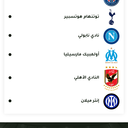
توتنهام هوتسبير
نادي نابولي
أولمبيك مارسيليا
النادي الأهلي
إنتر ميلان