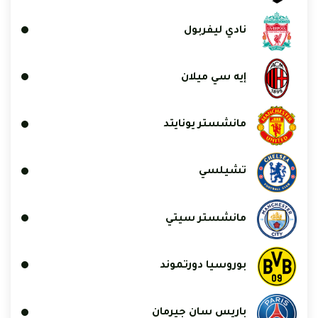
نادي ليفربول
إيه سي ميلان
مانشستر يونايتد
تشيلسي
مانشستر سيتي
بوروسيا دورتموند
باريس سان جيرمان