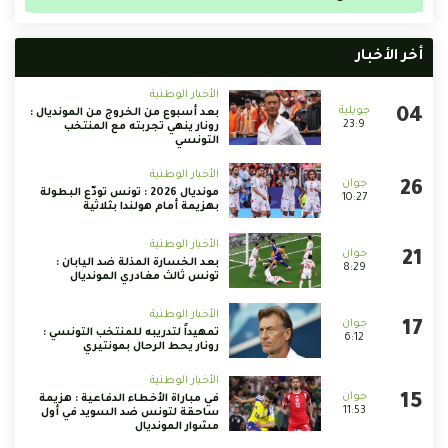
أخر الأخبار
الأخبار الوطنية
بعد أسبوع من الخروج من المونديال :
23:9
رونار ينهي تجربته مع المنتخب
التونسي
الأخبار الوطنية
مونديال 2026 : تونس تودّع البطولة
10:27
بهزيمة أمام هولندا بثلاثية
الأخبار الوطنية
بعد الخسارة المذلة ضد اليابان :
8:29
تونس ثالث مغادري المونديال
الأخبار الوطنية
تمهيداً لتدريبه للمنتخب التونسي :
6:12
رونار يحط الرحال بمونتيري
الأخبار الوطنية
في مباراة الأخطاء الدفاعية : هزيمة
11:53
ساحقة لتونس ضد السويد في أول
مشوار المونديال