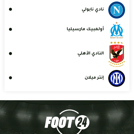
نادي نابولي
أولمبيك مارسيليا
النادي الأهلي
إنتر ميلان