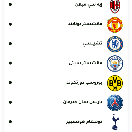
إيه سي ميلان
مانشستر يونايتد
تشيلسي
مانشستر سيتي
بوروسيا دورتموند
باريس سان جيرمان
توتنهام هوتسبير