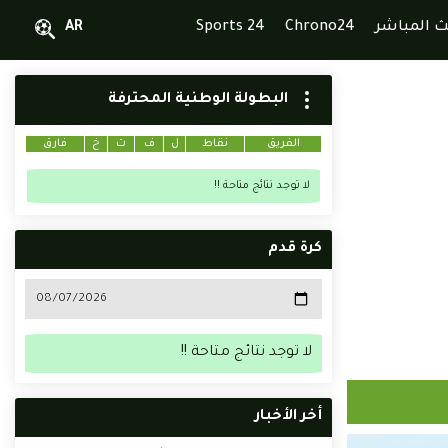
ث المباشر
Chrono24
Sports 24
AR
البطولة الوطنية المحترفة
الفريق
نقاط
ل
ف
ت
خ
فارق
لا توجد نتائج متاحة !!
كرة قدم
لا توجد نتائج متاحة !!
أخر الأخبار