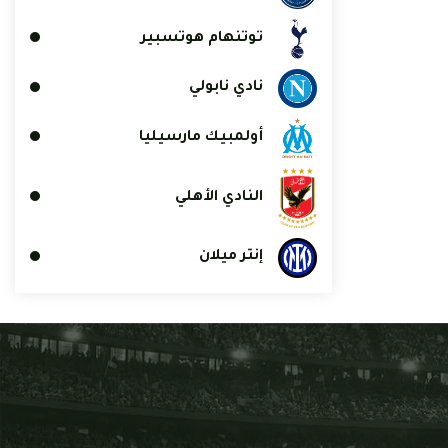
توتنهام هوتسبير
نادي نابولي
أولمبيك مارسيليا
النادي الأهلي
إنتر ميلان