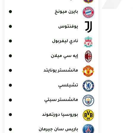
بايرن ميونخ
يوفنتوس
نادي ليفربول
إيه سي ميلان
مانشستر يونايتد
تشيلسي
مانشستر سيتي
بوروسيا دورتموند
باريس سان جيرمان