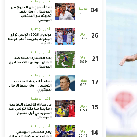
الأخبار الوطنية
بعد أسبوع من الخروج من
المونديال : رونار ينهي
23:9
تجربته مع المنتخب
التونسي
الأخبار الوطنية
مونديال 2026 : تونس تودّع
10:27
البطولة بهزيمة أمام هولندا
بثلاثية
الأخبار الوطنية
بعد الخسارة المذلة ضد
8:29
اليابان : تونس ثالث مغادري
المونديال
الأخبار الوطنية
تمهيداً لتدريبه للمنتخب
6:12
التونسي : رونار يحط الرحال
بمونتيري
الأخبار الوطنية
في مباراة الأخطاء الدفاعية
: هزيمة ساحقة لتونس ضد
11:53
السويد في أول مشوار
المونديال
الأخبار الوطنية
يهم المنتخب التونسي :
23:48
اليابان تصدم هولندا بتعادل