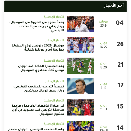
أخر الأخبار
الأخبار الوطنية
بعد أسبوع من الخروج من المونديال :
23:9
رونار ينهي تجربته مع المنتخب
التونسي
الأخبار الوطنية
مونديال 2026 : تونس تودّع البطولة
10:27
بهزيمة أمام هولندا بثلاثية
الأخبار الوطنية
بعد الخسارة المذلة ضد اليابان :
8:29
تونس ثالث مغادري المونديال
الأخبار الوطنية
تمهيداً لتدريبه للمنتخب التونسي :
6:12
رونار يحط الرحال بمونتيري
الأخبار الوطنية
في مباراة الأخطاء الدفاعية : هزيمة
11:53
ساحقة لتونس ضد السويد في أول
مشوار المونديال
الأخبار الوطنية
يهم المنتخب التونسي : اليابان تصدم
23:48