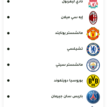
نادي ليفربول
إيه سي ميلان
مانشستر يونايتد
تشيلسي
مانشستر سيتي
بوروسيا دورتموند
باريس سان جيرمان