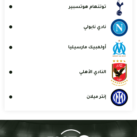
توتنهام هوتسبير
نادي نابولي
أولمبيك مارسيليا
النادي الأهلي
إنتر ميلان