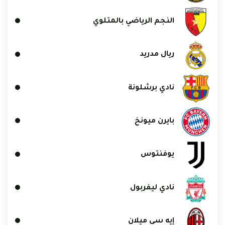
النجم الرياضي بالمتلوي
ريال مدريد
نادي برشلونة
بايرن ميونخ
يوفنتوس
نادي ليفربول
إيه سي ميلان