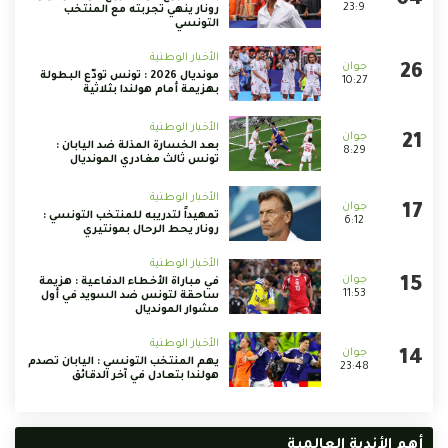
23:9
رونار ينهي تجربته مع المنتخب
التونسي
الأخبار الوطنية
مونديال 2026 : تونس تودّع البطولة
10:27
بهزيمة أمام هولندا بثلاثية
الأخبار الوطنية
بعد الخسارة المذلة ضد اليابان :
8:29
تونس ثالث مغادري المونديال
الأخبار الوطنية
تمهيداً لتدريبه للمنتخب التونسي :
6:12
رونار يحط الرحال بمونتيري
الأخبار الوطنية
في مباراة الأخطاء الدفاعية : هزيمة
11:53
ساحقة لتونس ضد السويد في أول
مشوار المونديال
الأخبار الوطنية
يهم المنتخب التونسي : اليابان تصدم
23:48
هولندا بتعادل في آخر الدقائق
أهم الأندية العالمية