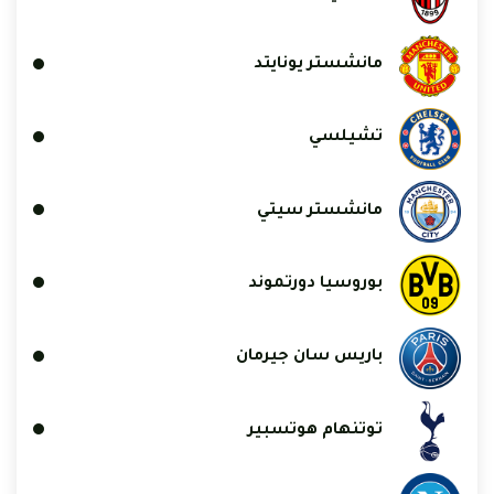
مانشستر يونايتد
تشيلسي
مانشستر سيتي
بوروسيا دورتموند
باريس سان جيرمان
توتنهام هوتسبير