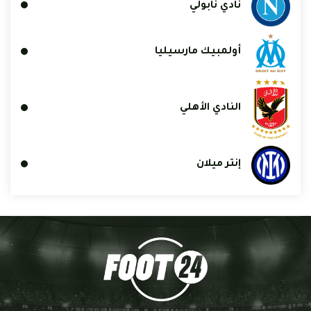
نادي نابولي
أولمبيك مارسيليا
النادي الأهلي
إنتر ميلان