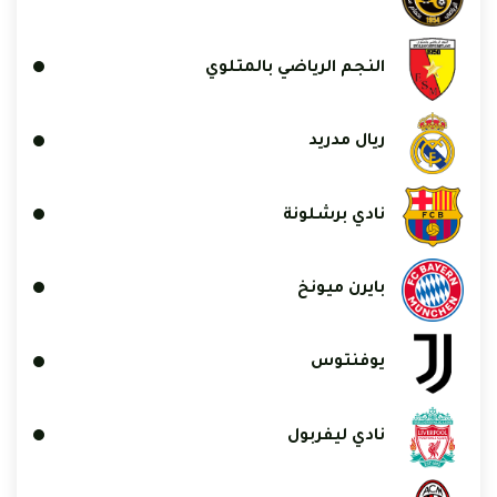
النجم الرياضي بالمتلوي
ريال مدريد
نادي برشلونة
بايرن ميونخ
يوفنتوس
نادي ليفربول