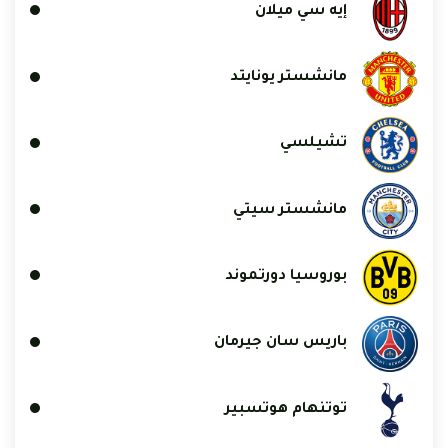
إيه سي ميلان
مانشستر يونايتد
تشيلسي
مانشستر سيتي
بوروسيا دورتموند
باريس سان جيرمان
توتنهام هوتسبير