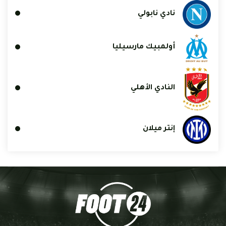
نادي نابولي
أولمبيك مارسيليا
النادي الأهلي
إنتر ميلان