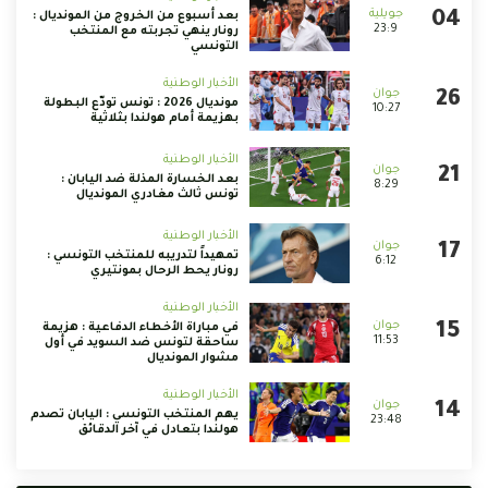
بعد أسبوع من الخروج من المونديال :
23:9
رونار ينهي تجربته مع المنتخب
التونسي
الأخبار الوطنية
مونديال 2026 : تونس تودّع البطولة
10:27
بهزيمة أمام هولندا بثلاثية
الأخبار الوطنية
بعد الخسارة المذلة ضد اليابان :
8:29
تونس ثالث مغادري المونديال
الأخبار الوطنية
تمهيداً لتدريبه للمنتخب التونسي :
6:12
رونار يحط الرحال بمونتيري
الأخبار الوطنية
في مباراة الأخطاء الدفاعية : هزيمة
11:53
ساحقة لتونس ضد السويد في أول
مشوار المونديال
الأخبار الوطنية
يهم المنتخب التونسي : اليابان تصدم
23:48
هولندا بتعادل في آخر الدقائق