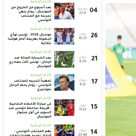
الأخبار الوطنية
بعد أسبوع من الخروج من
المونديال : رونار ينهي
23:9
تجربته مع المنتخب
التونسي
الأخبار الوطنية
مونديال 2026 : تونس تودّع
10:27
البطولة بهزيمة أمام هولندا
بثلاثية
الأخبار الوطنية
بعد الخسارة المذلة ضد
8:29
اليابان : تونس ثالث مغادري
المونديال
الأخبار الوطنية
تمهيداً لتدريبه للمنتخب
6:12
التونسي : رونار يحط الرحال
بمونتيري
الأخبار الوطنية
في مباراة الأخطاء الدفاعية
: هزيمة ساحقة لتونس ضد
11:53
السويد في أول مشوار
المونديال
الأخبار الوطنية
يهم المنتخب التونسي :
23:48
اليابان تصدم هولندا بتعادل