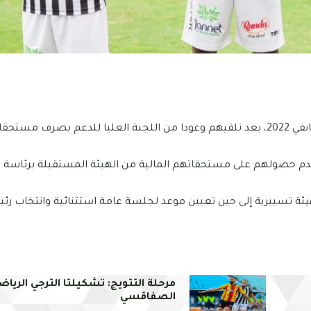
يستأنف لاعبو النادي الصفاقسي التدريبات صباح اليوم الثلاثاء 25 جانفي 2022، بعد تلقيهم وعودا من اللجنة العليا للدعم 
ب عدم حصولهم على مستحقاتهم المالية من الهيئة المستقيلة برئاسة
يئة تسييرية إلى حين تعيين موعد لجلسة عامة استثنائية وانتخاب رئ
مرحلة التتويج: تشكيلتا الترجي الرياض
الصفاقسي