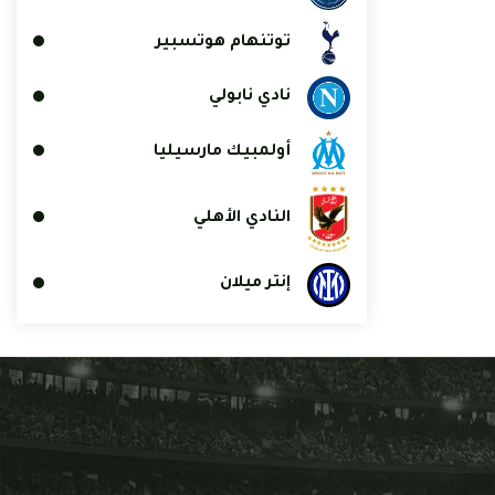
توتنهام هوتسبير
نادي نابولي
أولمبيك مارسيليا
النادي الأهلي
إنتر ميلان