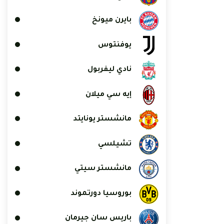
بايرن ميونخ
يوفنتوس
نادي ليفربول
إيه سي ميلان
مانشستر يونايتد
تشيلسي
مانشستر سيتي
بوروسيا دورتموند
باريس سان جيرمان