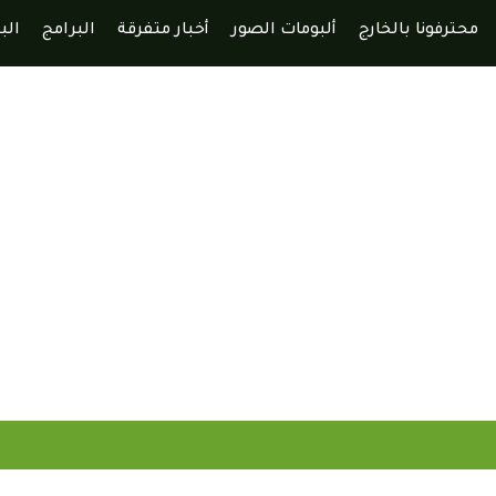
محترفونا بالخارج
ألبومات الصور
أخبار متفرقة
البرامج
الب