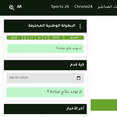
ث المباشر
Chrono24
Sports 24
AR
البطولة الوطنية المحترفة
الفريق
نقاط
ل
ف
ت
خ
فارق
لا توجد نتائج متاحة !!
كرة قدم
لا توجد نتائج متاحة !!
أخر الأخبار