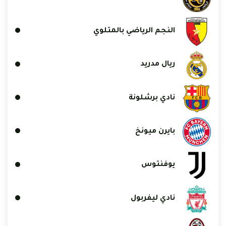
النجم الرياضي بالمتلوي
ريال مدريد
نادي برشلونة
بايرن ميونخ
يوفنتوس
نادي ليفربول