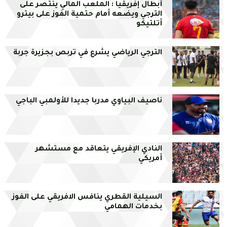
أبطال إفريقيا : الملعب المالي ينتصر على
الترجي ويضعه أمام حتمية الفوز على بيترو
أتلتيكو
الترجي الرياضي يشرع في تربص بجزيرة جربة
ناصيف البياوي مدربا جديدا للأولمبي الباجي
النادي الإفريقي يتعاقد مع مستشهر
أمريكي
السيلية القطري ينافس الافريقي على الفوز
بخدمات الهمامي