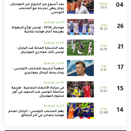
بعد أسبوع من الخروج من المونديال :
23:9
رونار ينهي تجربته مع المنتخب
التونسي
الأخبار الوطنية
مونديال 2026 : تونس تودّع البطولة
10:27
بهزيمة أمام هولندا بثلاثية
الأخبار الوطنية
بعد الخسارة المذلة ضد اليابان :
8:29
تونس ثالث مغادري المونديال
الأخبار الوطنية
تمهيداً لتدريبه للمنتخب التونسي :
6:12
رونار يحط الرحال بمونتيري
الأخبار الوطنية
في مباراة الأخطاء الدفاعية : هزيمة
11:53
ساحقة لتونس ضد السويد في أول
مشوار المونديال
الأخبار الوطنية
يهم المنتخب التونسي : اليابان تصدم
23:48
هولندا بتعادل في آخر الدقائق