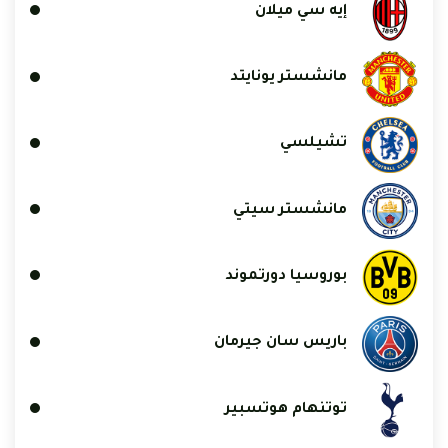
إيه سي ميلان
مانشستر يونايتد
تشيلسي
مانشستر سيتي
بوروسيا دورتموند
باريس سان جيرمان
توتنهام هوتسبير