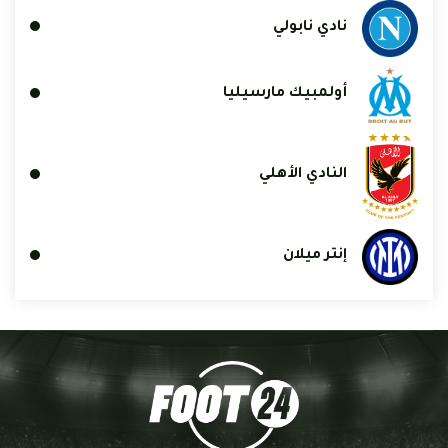
نادي نابولي
أولمبيك مارسيليا
النادي الأهلي
إنتر ميلان