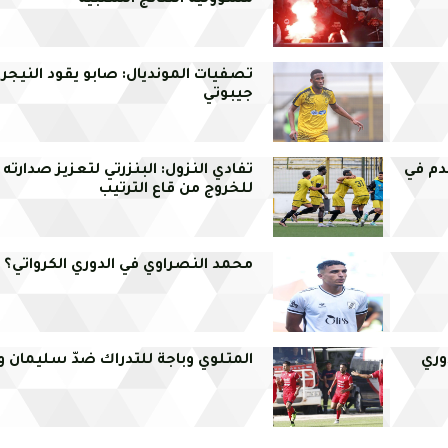
مسؤولية النتائج السلبية
تصفيات المونديال: صابو يقود النيجر 
جيبوتي
دم في
تفادي النزول: البنزرتي لتعزيز صدارت
للخروج من قاع الترتيب
محمد النصراوي في الدوري الكرواتي؟
وري
المتلوي وباجة للتدراك ضدّ سليمان 