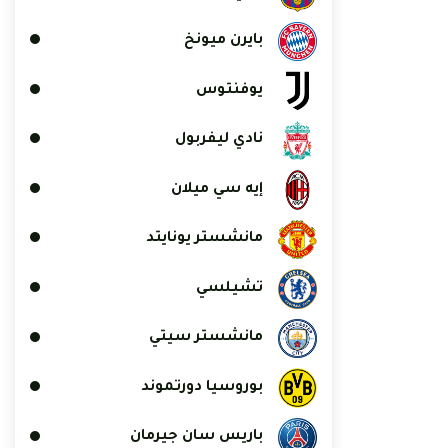
بايرن ميونخ
يوفنتوس
نادي ليفربول
إيه سي ميلان
مانشستر يونايتد
تشيلسي
مانشستر سيتي
بوروسيا دورتموند
باريس سان جيرمان