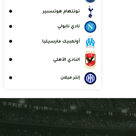
توتنهام هوتسبير
نادي نابولي
أولمبيك مارسيليا
النادي الأهلي
إنتر ميلان