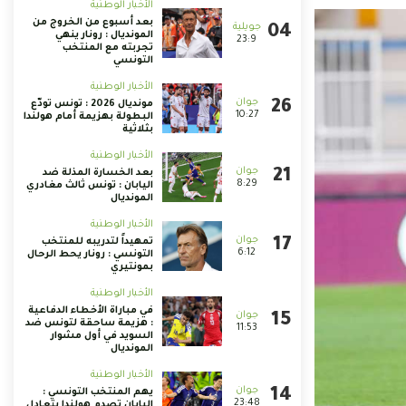
الأخبار الوطنية
بعد أسبوع من الخروج من
المونديال : رونار ينهي
23:9
تجربته مع المنتخب
التونسي
الأخبار الوطنية
مونديال 2026 : تونس تودّع
10:27
البطولة بهزيمة أمام هولندا
بثلاثية
الأخبار الوطنية
بعد الخسارة المذلة ضد
8:29
اليابان : تونس ثالث مغادري
المونديال
الأخبار الوطنية
تمهيداً لتدريبه للمنتخب
6:12
التونسي : رونار يحط الرحال
بمونتيري
الأخبار الوطنية
في مباراة الأخطاء الدفاعية
: هزيمة ساحقة لتونس ضد
11:53
السويد في أول مشوار
المونديال
الأخبار الوطنية
يهم المنتخب التونسي :
23:48
اليابان تصدم هولندا بتعادل