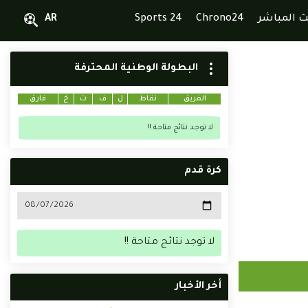
ث المباشر
Chrono24
Sports 24
AR
البطولة الوطنية المحترفة
الفريق
نقاط
ل
ف
ت
خ
فارق
لا توجد نتائج متاحة !!
كرة قدم
لا توجد نتائج متاحة !!
أخر الأخبار