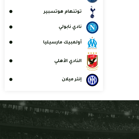
توتنهام هوتسبير
نادي نابولي
أولمبيك مارسيليا
النادي الأهلي
إنتر ميلان