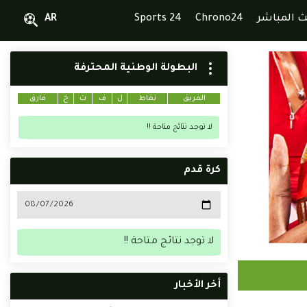
ث المباشر
Chrono24
Sports 24
AR
البطولة الوطنية المحترفة
الفريق
نقاط
ل
ف
ت
خ
فارق
لا توجد نتائج متاحة !!
كرة قدم
لا توجد نتائج متاحة !!
أخر الأخبار