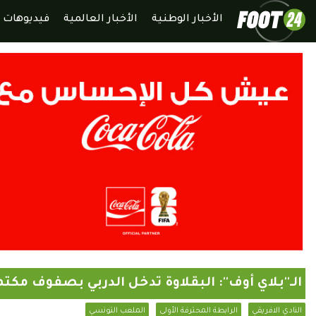
الأخبار الوطنية
الأخبار العالمية
فيديوهات
الـ''بلاي أوف'': البقلاوة تدخل الدربي بصفوف مكت
النادي الافريقي
الرابطة المحترفة الأولى
الملعب التونسي