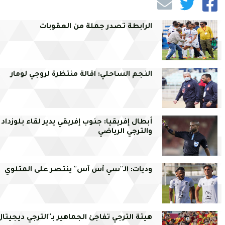
الرابطة تصدر جملة من العقوبات
النجم الساحلي: اقالة منتظرة لروجي لومار
أبطال إفريقيا: جنوب إفريقي يدير لقاء بلوزداد
والترجي الرياضي
وديات: الـ''سي آس آس'' ينتصر على المتلوي
هيئة الترجي تفاجئ الجماهير بـ"الترجي ديجيتا