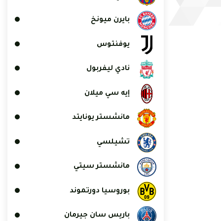
بايرن ميونخ
يوفنتوس
نادي ليفربول
إيه سي ميلان
مانشستر يونايتد
تشيلسي
مانشستر سيتي
بوروسيا دورتموند
باريس سان جيرمان