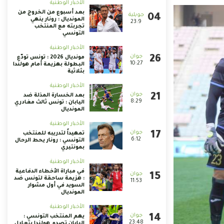
الأخبار الوطنية
بعد أسبوع من الخروج من
المونديال : رونار ينهي
23:9
تجربته مع المنتخب
التونسي
الأخبار الوطنية
مونديال 2026 : تونس تودّع
10:27
البطولة بهزيمة أمام هولندا
بثلاثية
الأخبار الوطنية
بعد الخسارة المذلة ضد
8:29
اليابان : تونس ثالث مغادري
المونديال
الأخبار الوطنية
تمهيداً لتدريبه للمنتخب
6:12
التونسي : رونار يحط الرحال
بمونتيري
الأخبار الوطنية
في مباراة الأخطاء الدفاعية
: هزيمة ساحقة لتونس ضد
11:53
السويد في أول مشوار
المونديال
الأخبار الوطنية
يهم المنتخب التونسي :
23:48
اليابان تصدم هولندا بتعادل