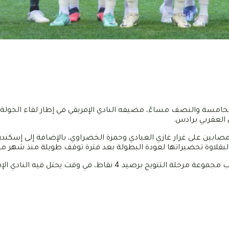
، بعد غد السبت 13 أفريل 2024 في الساعة الخامسة والنصف مساءً، مضيفه النادي الإفريقي في إطار لقاء ا
 العقربي برادس.
صابين على غرار غازي العيادي وحمزة الخضراوي، بالإضافة إلى إسكندر
البقلاوة تحضيراتها لعودة البطولة بعد فترة توقف طويلة منذ شهر م
يشار إلى أن أبناء المدرب حمادي الدو يحتلون المركز الخامس في ترتيب مجموعة مرحلة التتويج برصيد 4 نقاط، في 