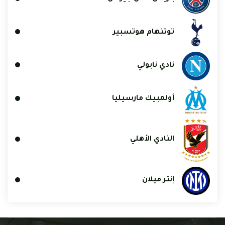
توتنهام هوتسبير
نادي نابولي
أولمبيك مارسيليا
النادي الأهلي
إنتر ميلان