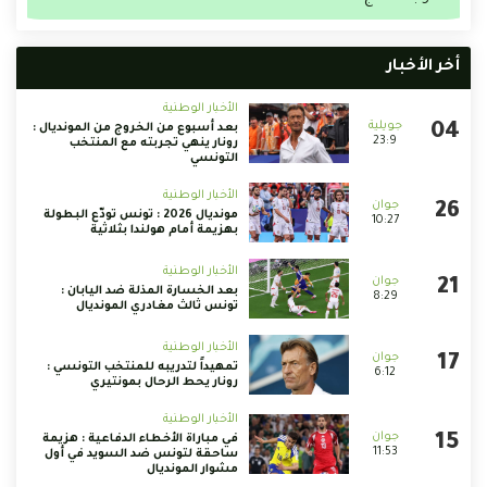
أخر الأخبار
الأخبار الوطنية
بعد أسبوع من الخروج من المونديال :
23:9
رونار ينهي تجربته مع المنتخب
التونسي
الأخبار الوطنية
مونديال 2026 : تونس تودّع البطولة
10:27
بهزيمة أمام هولندا بثلاثية
الأخبار الوطنية
بعد الخسارة المذلة ضد اليابان :
8:29
تونس ثالث مغادري المونديال
الأخبار الوطنية
تمهيداً لتدريبه للمنتخب التونسي :
6:12
رونار يحط الرحال بمونتيري
الأخبار الوطنية
في مباراة الأخطاء الدفاعية : هزيمة
11:53
ساحقة لتونس ضد السويد في أول
مشوار المونديال