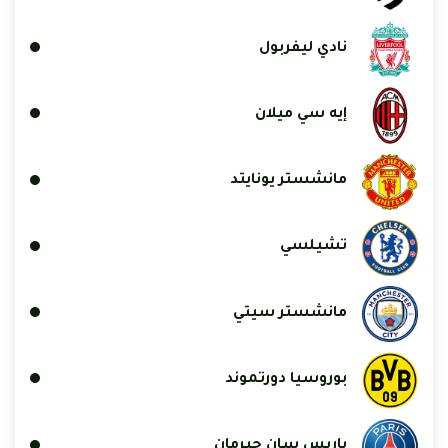
نادي ليفربول
إيه سي ميلان
مانشستر يونايتد
تشيلسي
مانشستر سيتي
بوروسيا دورتموند
باريس سان جيرمان