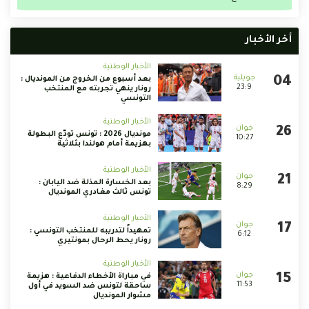
أخر الأخبار
الأخبار الوطنية
بعد أسبوع من الخروج من المونديال :
23:9
رونار ينهي تجربته مع المنتخب
التونسي
الأخبار الوطنية
مونديال 2026 : تونس تودّع البطولة
10:27
بهزيمة أمام هولندا بثلاثية
الأخبار الوطنية
بعد الخسارة المذلة ضد اليابان :
8:29
تونس ثالث مغادري المونديال
الأخبار الوطنية
تمهيداً لتدريبه للمنتخب التونسي :
6:12
رونار يحط الرحال بمونتيري
الأخبار الوطنية
في مباراة الأخطاء الدفاعية : هزيمة
11:53
ساحقة لتونس ضد السويد في أول
مشوار المونديال