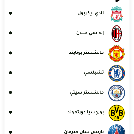
نادي ليفربول
إيه سي ميلان
مانشستر يونايتد
تشيلسي
مانشستر سيتي
بوروسيا دورتموند
باريس سان جيرمان