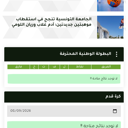
الجامعة التونسية تنجح في استقطاب
موهبتين جديدتين: آدم غلاب وريان اللومي
البطولة الوطنية المحترفة
الفريق
نقاط
ل
ف
ت
خ
فارق
لا توجد نتائج متاحة !!
كرة قدم
لا توجد نتائج متاحة !!