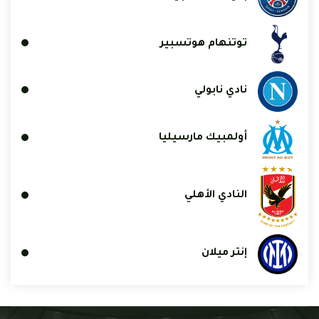
توتنهام هوتسبير
نادي نابولي
أولمبيك مارسيليا
النادي الأهلي
إنتر ميلان