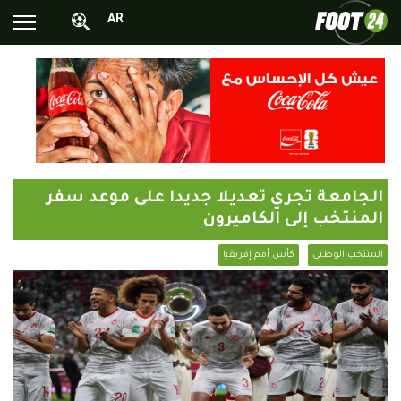
AR
الأخبار الوطنية
الأخبار العالمية
فيديوهات
محترفونا بالخارج
الجامعة تجري تعديلا جديدا على موعد سفر
ألبومات الصور
المنتخب إلى الكاميرون
أخبار متفرقة
المنتخب الوطني
كأس أمم إفريقيا
البرامج
البث المباشر
Chrono24
Sports 24