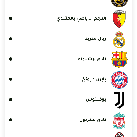
النجم الرياضي بالمتلوي
ريال مدريد
نادي برشلونة
بايرن ميونخ
يوفنتوس
نادي ليفربول