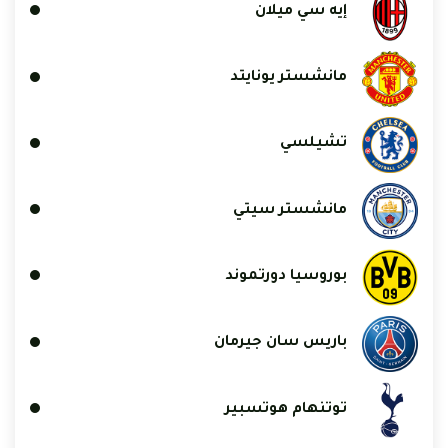
إيه سي ميلان
مانشستر يونايتد
تشيلسي
مانشستر سيتي
بوروسيا دورتموند
باريس سان جيرمان
توتنهام هوتسبير