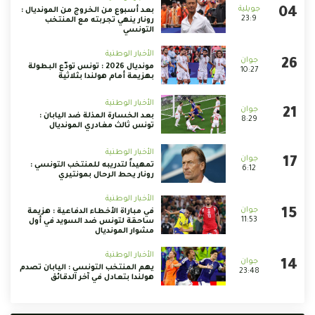
بعد أسبوع من الخروج من المونديال :
23:9
رونار ينهي تجربته مع المنتخب
التونسي
الأخبار الوطنية
مونديال 2026 : تونس تودّع البطولة
10:27
بهزيمة أمام هولندا بثلاثية
الأخبار الوطنية
بعد الخسارة المذلة ضد اليابان :
8:29
تونس ثالث مغادري المونديال
الأخبار الوطنية
تمهيداً لتدريبه للمنتخب التونسي :
6:12
رونار يحط الرحال بمونتيري
الأخبار الوطنية
في مباراة الأخطاء الدفاعية : هزيمة
11:53
ساحقة لتونس ضد السويد في أول
مشوار المونديال
الأخبار الوطنية
يهم المنتخب التونسي : اليابان تصدم
23:48
هولندا بتعادل في آخر الدقائق