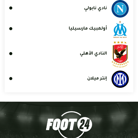
نادي نابولي
أولمبيك مارسيليا
النادي الأهلي
إنتر ميلان