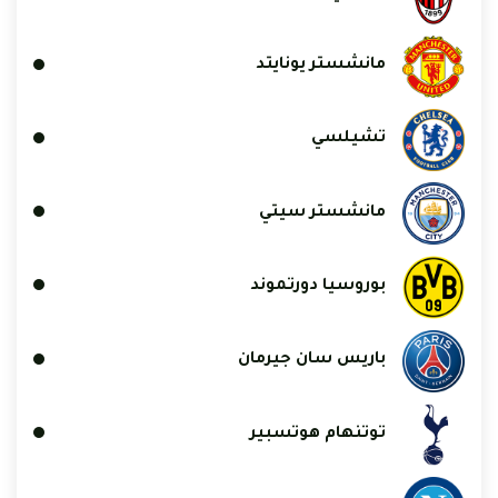
مانشستر يونايتد
تشيلسي
مانشستر سيتي
بوروسيا دورتموند
باريس سان جيرمان
توتنهام هوتسبير