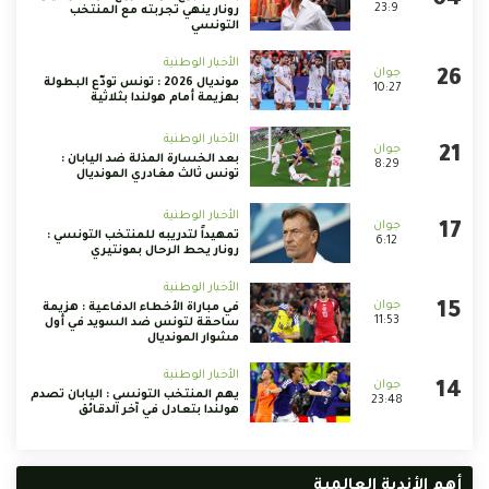
23:9
رونار ينهي تجربته مع المنتخب
التونسي
الأخبار الوطنية
مونديال 2026 : تونس تودّع البطولة
10:27
بهزيمة أمام هولندا بثلاثية
الأخبار الوطنية
بعد الخسارة المذلة ضد اليابان :
8:29
تونس ثالث مغادري المونديال
الأخبار الوطنية
تمهيداً لتدريبه للمنتخب التونسي :
6:12
رونار يحط الرحال بمونتيري
الأخبار الوطنية
في مباراة الأخطاء الدفاعية : هزيمة
11:53
ساحقة لتونس ضد السويد في أول
مشوار المونديال
الأخبار الوطنية
يهم المنتخب التونسي : اليابان تصدم
23:48
هولندا بتعادل في آخر الدقائق
أهم الأندية العالمية