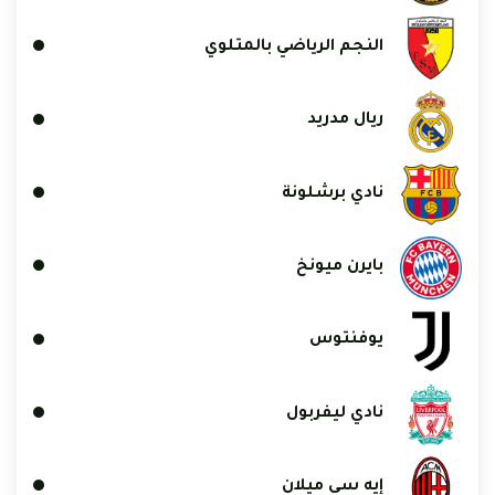
النجم الرياضي بالمتلوي
ريال مدريد
نادي برشلونة
بايرن ميونخ
يوفنتوس
نادي ليفربول
إيه سي ميلان