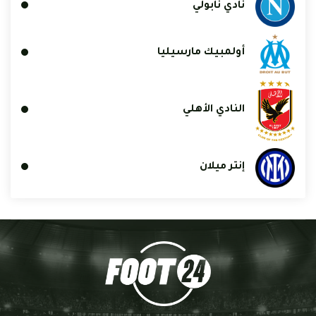
نادي نابولي
أولمبيك مارسيليا
النادي الأهلي
إنتر ميلان