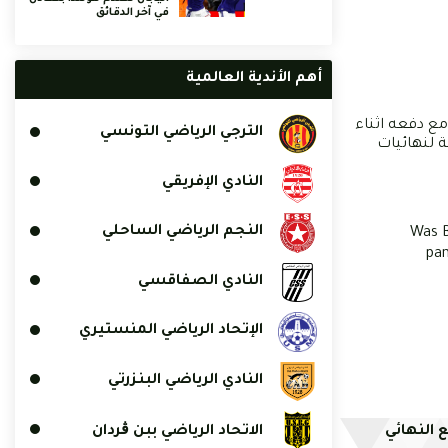
في آخر الدقائق
أهم الأندية العالمية
مع دفعه اثناء
الترجي الرياضي التونسي
وروبا المؤهلة لنهائيات
النادي الإفريقي
النجم الرياضي الساحلي
Was B
pan
النادي الصفاقسي
الإتحاد الرياضي المنستيري
النادي الرياضي البنزرتي
 النهائي
الاتحاد الرياضي ببن ڨردان