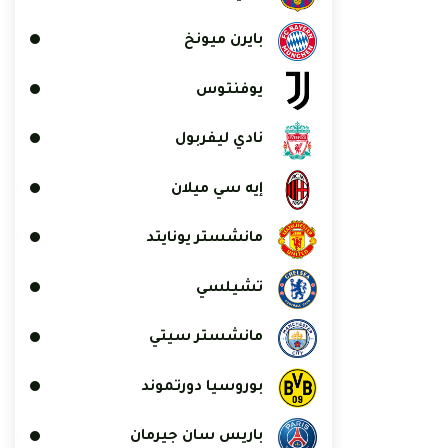
بايرن ميونخ
يوفنتوس
نادي ليفربول
إيه سي ميلان
مانشستر يونايتد
تشيلسي
مانشستر سيتي
بوروسيا دورتموند
باريس سان جيرمان