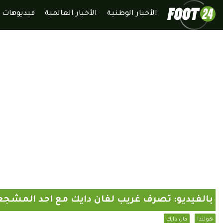
الأخبار الوطنية
الأخبار العالمية
فيديوهات
بالفيديو: تصرف غريب لفان دايك مع احد المشج
هولندا
فان دايك