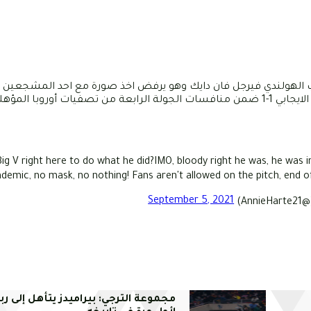
نتخب الهولندي فيرجل فان دايك وهو يرفض اخذ صورة مع احد المشجعين 
حوار صحفي اثر نهاية مباراة هولندا امام النرويج التي انتهت بالتعادل الايجابي 1-1 ضمن منافسات الجولة الرابعة من تصفيات أ
ig V right here to do what he did?IMO, bloody right he was, he was in
demic, no mask, no nothing! Fans aren't allowed on the pitch, end o
September 5, 2021
— ?
مجموعة الترجي: بيراميدز يتأهل إلى ربع