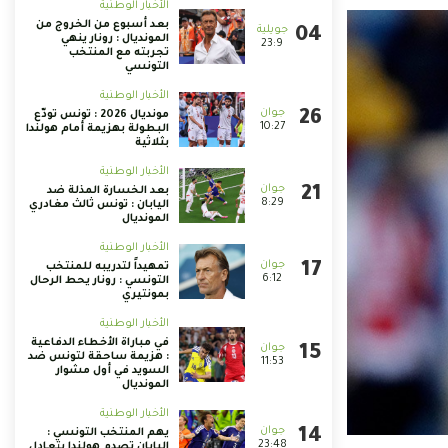
الأخبار الوطنية
بعد أسبوع من الخروج من
المونديال : رونار ينهي
23:9
تجربته مع المنتخب
التونسي
الأخبار الوطنية
مونديال 2026 : تونس تودّع
10:27
البطولة بهزيمة أمام هولندا
بثلاثية
الأخبار الوطنية
بعد الخسارة المذلة ضد
8:29
اليابان : تونس ثالث مغادري
المونديال
الأخبار الوطنية
تمهيداً لتدريبه للمنتخب
6:12
التونسي : رونار يحط الرحال
بمونتيري
الأخبار الوطنية
في مباراة الأخطاء الدفاعية
: هزيمة ساحقة لتونس ضد
11:53
السويد في أول مشوار
المونديال
الأخبار الوطنية
يهم المنتخب التونسي :
23:48
اليابان تصدم هولندا بتعادل