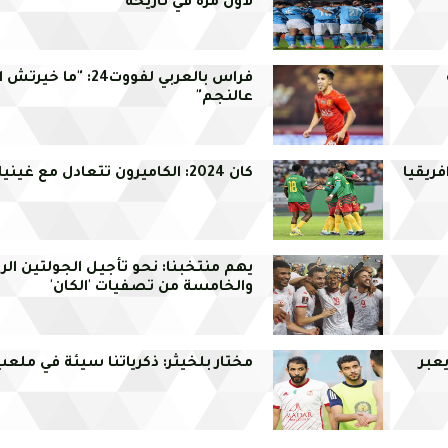
لأول مرة في تاريخه
فراس بالعربي لفووت24: "ما
عالنجم"
فريقيا
كان 2024: الكاميرون تتعادل مع غينيا
يهم منتخبنا: نحو تأجيل الجولتين الر
والخامسة من تصفيات 'الكان'
عبر
مختار بلخيثر: ذكرياتنا سيئة في ملع