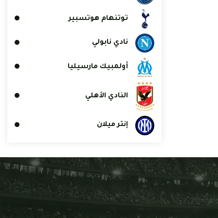
توتنهام هوتسبير
نادي نابولي
أولمبيك مارسيليا
النادي الأهلي
إنتر ميلان