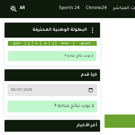
ث المباشر
Chrono24
Sports 24
AR
البطولة الوطنية المحترفة
الفريق
نقاط
ل
ف
ت
خ
فارق
لا توجد نتائج متاحة !!
كرة قدم
لا توجد نتائج متاحة !!
أخر الأخبار