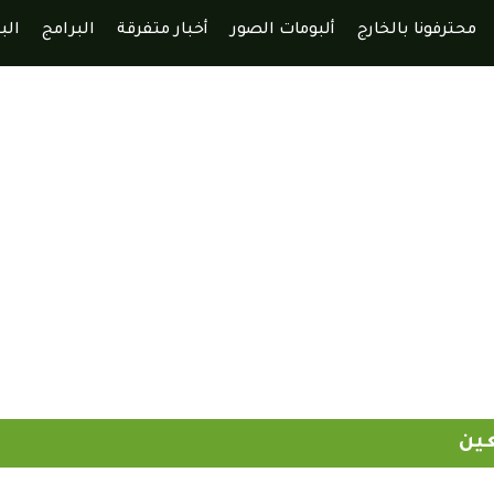
محترفونا بالخارج
ألبومات الصور
أخبار متفرقة
البرامج
الب
عين