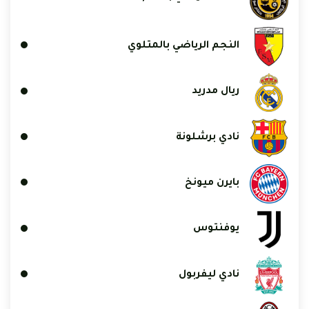
النجم الرياضي بالمتلوي
ريال مدريد
نادي برشلونة
بايرن ميونخ
يوفنتوس
نادي ليفربول