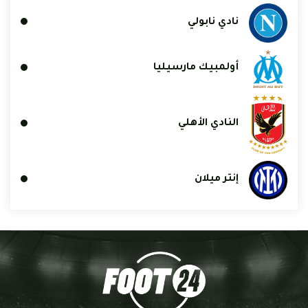
نادي نابولي
أولمبيك مارسيليا
النادي الأهلي
إنتر ميلان