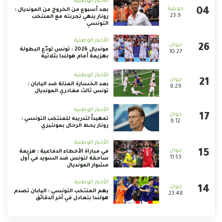
الأخبار الوطنية
بعد أسبوع من الخروج من المونديال :
23:9
رونار ينهي تجربته مع المنتخب
التونسي
الأخبار الوطنية
مونديال 2026 : تونس تودّع البطولة
10:27
بهزيمة أمام هولندا بثلاثية
الأخبار الوطنية
بعد الخسارة المذلة ضد اليابان :
8:29
تونس ثالث مغادري المونديال
الأخبار الوطنية
تمهيداً لتدريبه للمنتخب التونسي :
6:12
رونار يحط الرحال بمونتيري
الأخبار الوطنية
في مباراة الأخطاء الدفاعية : هزيمة
11:53
ساحقة لتونس ضد السويد في أول
مشوار المونديال
الأخبار الوطنية
يهم المنتخب التونسي : اليابان تصدم
23:48
هولندا بتعادل في آخر الدقائق