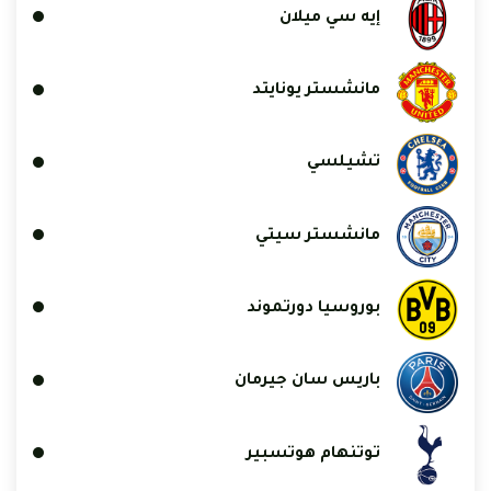
إيه سي ميلان
مانشستر يونايتد
تشيلسي
مانشستر سيتي
بوروسيا دورتموند
باريس سان جيرمان
توتنهام هوتسبير