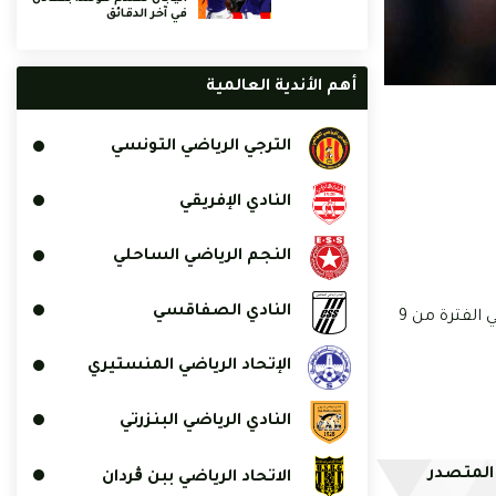
في آخر الدقائق
أهم الأندية العالمية
الترجي الرياضي التونسي
النادي الإفريقي
النجم الرياضي الساحلي
النادي الصفاقسي
واستدعى المدرب البوسني وحيد خليلوزيتش الزلزولي في قائمة منتخب المغرب الرسمية في كأس أمم أفريقيا التي ستقام في الكاميرون في الفترة من 9
الإتحاد الرياضي المنستيري
النادي الرياضي البنزرتي
 المتصدر
الاتحاد الرياضي ببن ڨردان