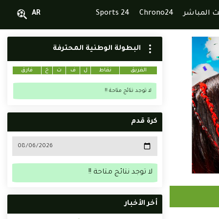
ث المباشر
Chrono24
Sports 24
AR
البطولة الوطنية المحترفة
الفريق
نقاط
ل
ف
ت
خ
فارق
لا توجد نتائج متاحة !!
كرة قدم
لا توجد نتائج متاحة !!
أخر الأخبار