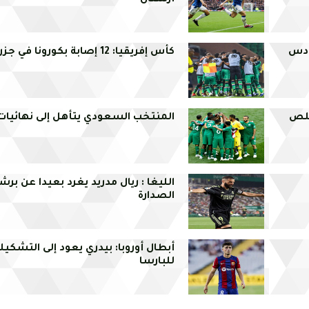
أرسنال
رادس
كأس إفريقيا: 12 إصابة بكورونا في جزر القمر
يقلص
المنتخب السعودي يتأهل إلى نهائيات
الليغا : ريال مدريد يغرد بعيدا عن برش
الصدارة
أبطال أوروبا: بيدري يعود إلى التشكي
للبارسا