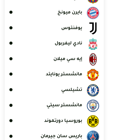
بايرن ميونخ
يوفنتوس
نادي ليفربول
إيه سي ميلان
مانشستر يونايتد
تشيلسي
مانشستر سيتي
بوروسيا دورتموند
باريس سان جيرمان