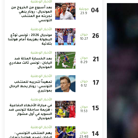
الأخبار الوطنية
بعد أسبوع من الخروج من
المونديال : رونار ينهي
23:9
تجربته مع المنتخب
التونسي
الأخبار الوطنية
مونديال 2026 : تونس تودّع
10:27
البطولة بهزيمة أمام هولندا
بثلاثية
الأخبار الوطنية
بعد الخسارة المذلة ضد
8:29
اليابان : تونس ثالث مغادري
المونديال
الأخبار الوطنية
تمهيداً لتدريبه للمنتخب
6:12
التونسي : رونار يحط الرحال
بمونتيري
الأخبار الوطنية
في مباراة الأخطاء الدفاعية
: هزيمة ساحقة لتونس ضد
11:53
السويد في أول مشوار
المونديال
الأخبار الوطنية
يهم المنتخب التونسي :
23:48
اليابان تصدم هولندا بتعادل