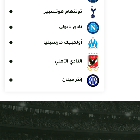
توتنهام هوتسبير
نادي نابولي
أولمبيك مارسيليا
النادي الأهلي
إنتر ميلان