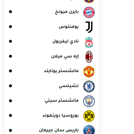
بايرن ميونخ
يوفنتوس
نادي ليفربول
إيه سي ميلان
مانشستر يونايتد
تشيلسي
مانشستر سيتي
بوروسيا دورتموند
باريس سان جيرمان