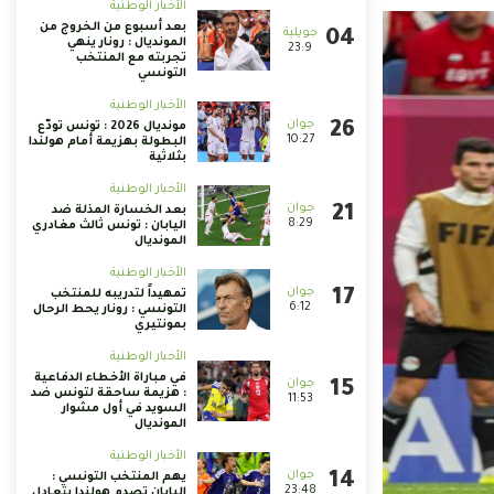
الأخبار الوطنية
بعد أسبوع من الخروج من
المونديال : رونار ينهي
23:9
تجربته مع المنتخب
التونسي
الأخبار الوطنية
مونديال 2026 : تونس تودّع
10:27
البطولة بهزيمة أمام هولندا
بثلاثية
الأخبار الوطنية
بعد الخسارة المذلة ضد
8:29
اليابان : تونس ثالث مغادري
المونديال
الأخبار الوطنية
تمهيداً لتدريبه للمنتخب
6:12
التونسي : رونار يحط الرحال
بمونتيري
الأخبار الوطنية
في مباراة الأخطاء الدفاعية
: هزيمة ساحقة لتونس ضد
11:53
السويد في أول مشوار
المونديال
الأخبار الوطنية
يهم المنتخب التونسي :
23:48
اليابان تصدم هولندا بتعادل