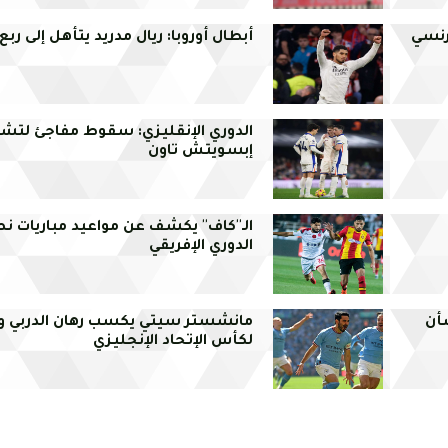
رنسي
أبطال أوروبا: ريال مدريد يتأهل إلى ربع
الدوري الإنقليزي: سقوط مفاجئ لتش
إبسويتش تاون
الـ''كاف'' يكشف عن مواعيد مباريات 
الدوري الإفريقي
أن
مانشستر سيتي يكسب رهان الدربي وي
لكأس الإتحاد الإنجليزي