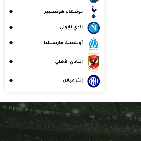
توتنهام هوتسبير
نادي نابولي
أولمبيك مارسيليا
النادي الأهلي
إنتر ميلان