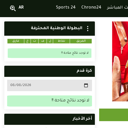
ث المباشر
Chrono24
Sports 24
AR
البطولة الوطنية المحترفة
الفريق
نقاط
ل
ف
ت
خ
فارق
لا توجد نتائج متاحة !!
كرة قدم
لا توجد نتائج متاحة !!
أخر الأخبار