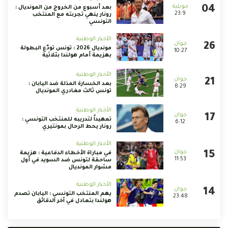
بعد أسبوع من الخروج من المونديال :
23:9
رونار ينهي تجربته مع المنتخب
التونسي
الأخبار الوطنية
مونديال 2026 : تونس تودّع البطولة
10:27
بهزيمة أمام هولندا بثلاثية
الأخبار الوطنية
بعد الخسارة المذلة ضد اليابان :
8:29
تونس ثالث مغادري المونديال
الأخبار الوطنية
تمهيداً لتدريبه للمنتخب التونسي :
6:12
رونار يحط الرحال بمونتيري
الأخبار الوطنية
في مباراة الأخطاء الدفاعية : هزيمة
11:53
ساحقة لتونس ضد السويد في أول
مشوار المونديال
الأخبار الوطنية
يهم المنتخب التونسي : اليابان تصدم
23:48
هولندا بتعادل في آخر الدقائق