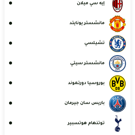
إيه سي ميلان
مانشستر يونايتد
تشيلسي
مانشستر سيتي
بوروسيا دورتموند
باريس سان جيرمان
توتنهام هوتسبير