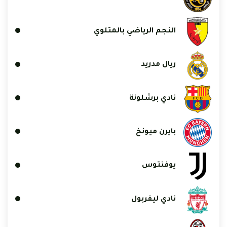
النجم الرياضي بالمتلوي
ريال مدريد
نادي برشلونة
بايرن ميونخ
يوفنتوس
نادي ليفربول