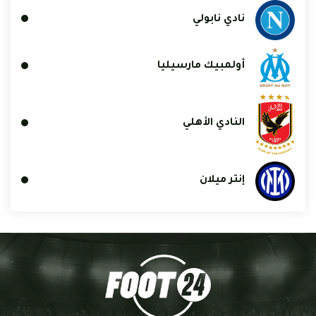
نادي نابولي
أولمبيك مارسيليا
النادي الأهلي
إنتر ميلان