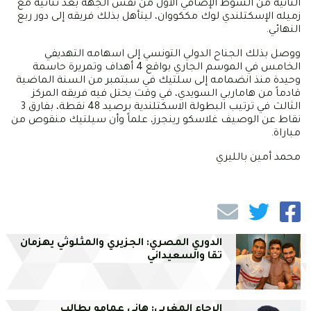
الثانية من الشوط الإضافي الأول من نفس الجهة بعد ثنائية مع
زميله الإسكتلندي لوك مككووان، ليتأهل بذلك فريقه إلى دور ربع
النهائي.
ووصل بذلك الجناح الدولي التونسي إلى اسهامه التهديفي
الخامس في الموسم الجاري بواقع 4 أهداف وتمريرة حاسمة
وحيدة منذ انضمامه إلى سلتيك في سبتمبر من السنة الماضية
قادماً من هاماربي السويدي، في وقت يحتل فيه فريقه المركز
الثالث في ترتيب البطولة الاسكتلندية برصيد 48 نقطة، بفارق 3
نقاط عن الوصيف غلاسكو رينجرز، علماً وأن سيلتيك منقوص من
مباراة.
محمد أمين بالليري
الدوري المصري: الجزيري والمثلوثي يهزمان
تقا والسعيداني
الرجاء المغربي: هاني عمامو يطالب