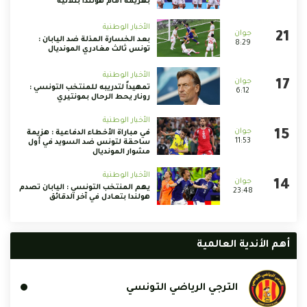
بهزيمة أمام هولندا بثلاثية
الأخبار الوطنية
بعد الخسارة المذلة ضد اليابان :
8:29
تونس ثالث مغادري المونديال
الأخبار الوطنية
تمهيداً لتدريبه للمنتخب التونسي :
6:12
رونار يحط الرحال بمونتيري
الأخبار الوطنية
في مباراة الأخطاء الدفاعية : هزيمة
11:53
ساحقة لتونس ضد السويد في أول
مشوار المونديال
الأخبار الوطنية
يهم المنتخب التونسي : اليابان تصدم
23:48
هولندا بتعادل في آخر الدقائق
أهم الأندية العالمية
الترجي الرياضي التونسي