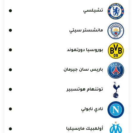
تشيلسي
مانشستر سيتي
بوروسيا دورتموند
باريس سان جيرمان
توتنهام هوتسبير
نادي نابولي
أولمبيك مارسيليا