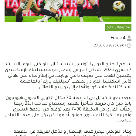
محترفونا بالخارج
Foot24
2026-02-07 23:50:00
ساهم الجناح الدولي التونسي سيباستيان التونكتي اليوم، السبت
7 فيفري 2026، بشكل كبير في إنتصار فريقه سيلتيك الإسكتلندي
بهدفين لهدف على ضيفه داندي يونايتد، في إطار لقاء ثمن نهائي
كأس اسكتلندا الذي دار بملعب "سيلتيك بارك" بالعاصمة
الاسكتلندية غلاسكو، وتأهله إلى دور ربع النهائي.
فبعد دخوله كبديل في الدقيقة 70 مكان الكوري الجنوبي هيونجون
يانغ حين كان فريقه متأخراً بهدف، إستطاع صاحب الـ23 ربيعاً
إحداث الفارق في الدقيقة 90+7 بعد توغله من الجهة اليسرى
وتمريره للكرة للنمساوي جونيور أدامو الذي دوّن على هدف التعادل
بالكعب.
وعاد التونكتي ليحرز هدف الإنتصار والتأهل لفريقه في الدقيقة