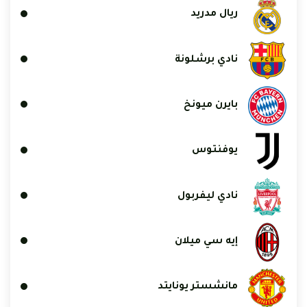
ريال مدريد
نادي برشلونة
بايرن ميونخ
يوفنتوس
نادي ليفربول
إيه سي ميلان
مانشستر يونايتد