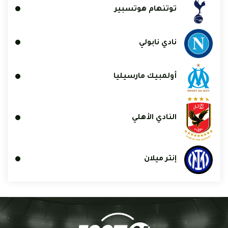
توتنهام هوتسبير
نادي نابولي
أولمبيك مارسيليا
النادي الأهلي
إنتر ميلان