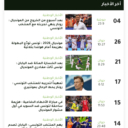
أخر الأخبار
الأخبار الوطنية
بعد أسبوع من الخروج من المونديال :
23:9
رونار ينهي تجربته مع المنتخب
التونسي
الأخبار الوطنية
مونديال 2026 : تونس تودّع البطولة
10:27
بهزيمة أمام هولندا بثلاثية
الأخبار الوطنية
بعد الخسارة المذلة ضد اليابان :
8:29
تونس ثالث مغادري المونديال
الأخبار الوطنية
تمهيداً لتدريبه للمنتخب التونسي :
6:12
رونار يحط الرحال بمونتيري
الأخبار الوطنية
في مباراة الأخطاء الدفاعية : هزيمة
11:53
ساحقة لتونس ضد السويد في أول
مشوار المونديال
الأخبار الوطنية
يهم المنتخب التونسي : اليابان تصدم
23:48