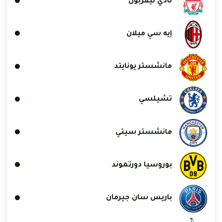
نادي ليفربول
إيه سي ميلان
مانشستر يونايتد
تشيلسي
مانشستر سيتي
بوروسيا دورتموند
باريس سان جيرمان