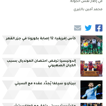
في إطار نفس الجولة.
محمد أمين بالليري
كأس إفريقيا: 12 إصابة بكورونا في جزر القمر
إندونيسيا ترفض احتضان المونديال بسبب
الكيان الصهيوني
بيرناردو سيلفا يُجدِّد عقده مع السيتي