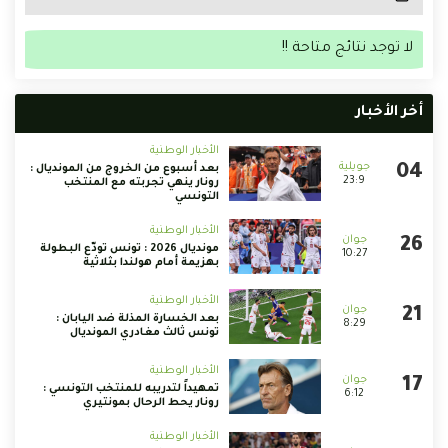
لا توجد نتائج متاحة !!
أخر الأخبار
الأخبار الوطنية
بعد أسبوع من الخروج من المونديال :
23:9
رونار ينهي تجربته مع المنتخب
التونسي
الأخبار الوطنية
مونديال 2026 : تونس تودّع البطولة
10:27
بهزيمة أمام هولندا بثلاثية
الأخبار الوطنية
بعد الخسارة المذلة ضد اليابان :
8:29
تونس ثالث مغادري المونديال
الأخبار الوطنية
تمهيداً لتدريبه للمنتخب التونسي :
6:12
رونار يحط الرحال بمونتيري
الأخبار الوطنية