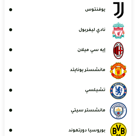
يوفنتوس
نادي ليفربول
إيه سي ميلان
مانشستر يونايتد
تشيلسي
مانشستر سيتي
بوروسيا دورتموند