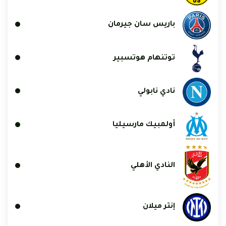
باريس سان جيرمان
توتنهام هوتسبير
نادي نابولي
أولمبيك مارسيليا
النادي الأهلي
إنتر ميلان