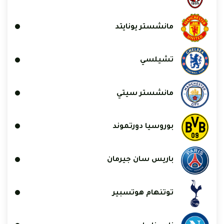
مانشستر يونايتد
تشيلسي
مانشستر سيتي
بوروسيا دورتموند
باريس سان جيرمان
توتنهام هوتسبير