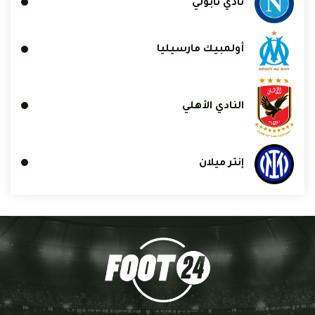
نادي نابولي
أولمبيك مارسيليا
النادي الأهلي
إنتر ميلان