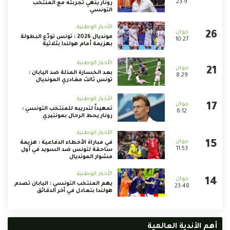
23:9
رونار ينهي تجربته مع المنتخب
التونسي
الأخبار الوطنية
مونديال 2026 : تونس تودّع البطولة
10:27
بهزيمة أمام هولندا بثلاثية
الأخبار الوطنية
بعد الخسارة المذلة ضد اليابان :
8:29
تونس ثالث مغادري المونديال
الأخبار الوطنية
تمهيداً لتدريبه للمنتخب التونسي :
6:12
رونار يحط الرحال بمونتيري
الأخبار الوطنية
في مباراة الأخطاء الدفاعية : هزيمة
11:53
ساحقة لتونس ضد السويد في أول
مشوار المونديال
الأخبار الوطنية
يهم المنتخب التونسي : اليابان تصدم
23:48
هولندا بتعادل في آخر الدقائق
أهم الأندية العالمية