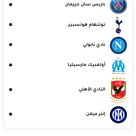
باريس سان جيرمان
توتنهام هوتسبير
نادي نابولي
أولمبيك مارسيليا
النادي الأهلي
إنتر ميلان