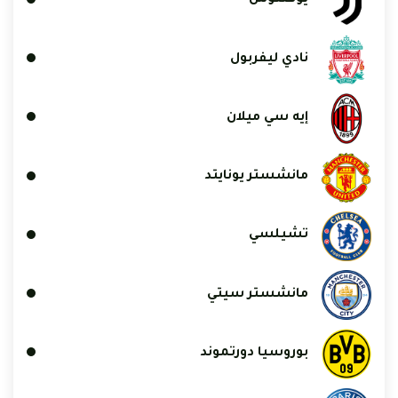
يوفنتوس
نادي ليفربول
إيه سي ميلان
مانشستر يونايتد
تشيلسي
مانشستر سيتي
بوروسيا دورتموند