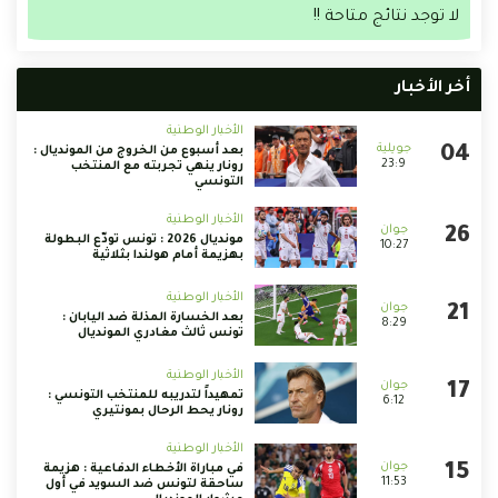
لا توجد نتائج متاحة !!
أخر الأخبار
الأخبار الوطنية
بعد أسبوع من الخروج من المونديال :
23:9
رونار ينهي تجربته مع المنتخب
التونسي
الأخبار الوطنية
مونديال 2026 : تونس تودّع البطولة
10:27
بهزيمة أمام هولندا بثلاثية
الأخبار الوطنية
بعد الخسارة المذلة ضد اليابان :
8:29
تونس ثالث مغادري المونديال
الأخبار الوطنية
تمهيداً لتدريبه للمنتخب التونسي :
6:12
رونار يحط الرحال بمونتيري
الأخبار الوطنية
في مباراة الأخطاء الدفاعية : هزيمة
11:53
ساحقة لتونس ضد السويد في أول