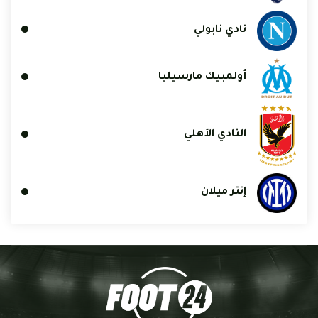
نادي نابولي
أولمبيك مارسيليا
النادي الأهلي
إنتر ميلان