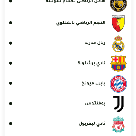
الأمل الرياضي بحمام سوسة
النجم الرياضي بالمتلوي
ريال مدريد
نادي برشلونة
بايرن ميونخ
يوفنتوس
نادي ليفربول