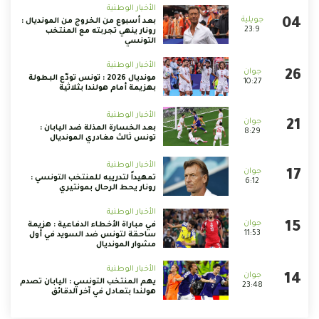
الأخبار الوطنية
بعد أسبوع من الخروج من المونديال :
23:9
رونار ينهي تجربته مع المنتخب
التونسي
الأخبار الوطنية
مونديال 2026 : تونس تودّع البطولة
10:27
بهزيمة أمام هولندا بثلاثية
الأخبار الوطنية
بعد الخسارة المذلة ضد اليابان :
8:29
تونس ثالث مغادري المونديال
الأخبار الوطنية
تمهيداً لتدريبه للمنتخب التونسي :
6:12
رونار يحط الرحال بمونتيري
الأخبار الوطنية
في مباراة الأخطاء الدفاعية : هزيمة
11:53
ساحقة لتونس ضد السويد في أول
مشوار المونديال
الأخبار الوطنية
يهم المنتخب التونسي : اليابان تصدم
23:48
هولندا بتعادل في آخر الدقائق