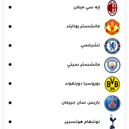
إيه سي ميلان
مانشستر يونايتد
تشيلسي
مانشستر سيتي
بوروسيا دورتموند
باريس سان جيرمان
توتنهام هوتسبير