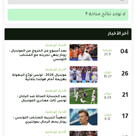
لا توجد نتائج متاحة !!
أخر الأخبار
الأخبار الوطنية
بعد أسبوع من الخروج من المونديال :
23:9
رونار ينهي تجربته مع المنتخب
التونسي
الأخبار الوطنية
مونديال 2026 : تونس تودّع البطولة
10:27
بهزيمة أمام هولندا بثلاثية
الأخبار الوطنية
بعد الخسارة المذلة ضد اليابان :
8:29
تونس ثالث مغادري المونديال
الأخبار الوطنية
تمهيداً لتدريبه للمنتخب التونسي :
6:12
رونار يحط الرحال بمونتيري
الأخبار الوطنية