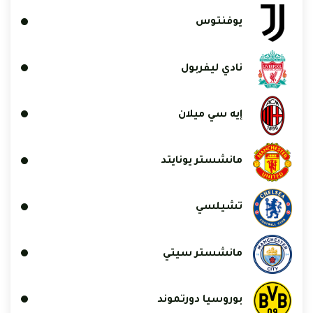
يوفنتوس
نادي ليفربول
إيه سي ميلان
مانشستر يونايتد
تشيلسي
مانشستر سيتي
بوروسيا دورتموند