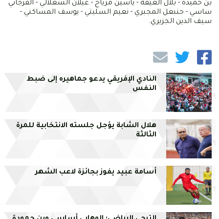
بن حميدة - بلال العيفة - ياسين مرياح - غيلان الشعلالي - الفرجاني
ساسي - حنبعل المجبري - نعيم السليتي - يوسف المساكني -
سيف الدين الجزيري.
النادي الإفريقي يدعو جماهيره إلى ضبط
النفس
هلال الشابة يؤجل جلسته الانتخابية للمرة
الثالثة
أسامة عبيد يفوز بجائزة لاعب الشهر