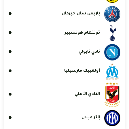
باريس سان جيرمان
توتنهام هوتسبير
نادي نابولي
أولمبيك مارسيليا
النادي الأهلي
إنتر ميلان