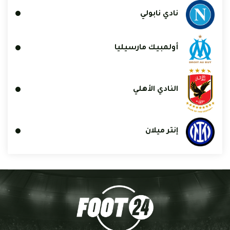
نادي نابولي
أولمبيك مارسيليا
النادي الأهلي
إنتر ميلان