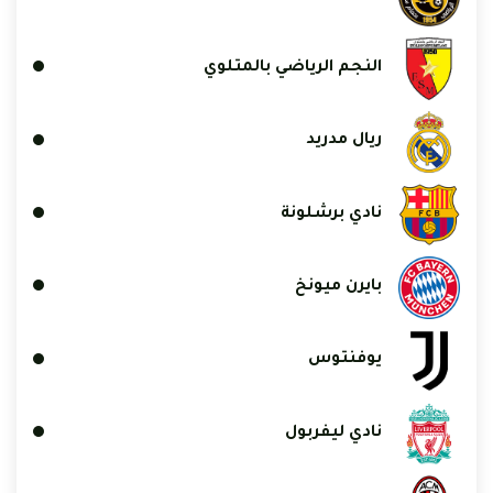
النجم الرياضي بالمتلوي
ريال مدريد
نادي برشلونة
بايرن ميونخ
يوفنتوس
نادي ليفربول