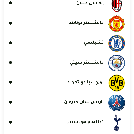
إيه سي ميلان
مانشستر يونايتد
تشيلسي
مانشستر سيتي
بوروسيا دورتموند
باريس سان جيرمان
توتنهام هوتسبير