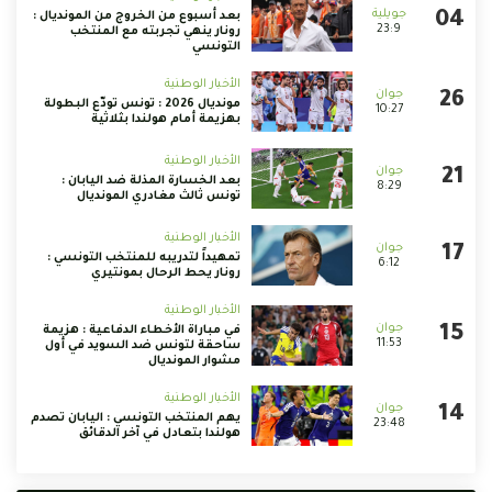
بعد أسبوع من الخروج من المونديال :
23:9
رونار ينهي تجربته مع المنتخب
التونسي
الأخبار الوطنية
مونديال 2026 : تونس تودّع البطولة
10:27
بهزيمة أمام هولندا بثلاثية
الأخبار الوطنية
بعد الخسارة المذلة ضد اليابان :
8:29
تونس ثالث مغادري المونديال
الأخبار الوطنية
تمهيداً لتدريبه للمنتخب التونسي :
6:12
رونار يحط الرحال بمونتيري
الأخبار الوطنية
في مباراة الأخطاء الدفاعية : هزيمة
11:53
ساحقة لتونس ضد السويد في أول
مشوار المونديال
الأخبار الوطنية
يهم المنتخب التونسي : اليابان تصدم
23:48
هولندا بتعادل في آخر الدقائق