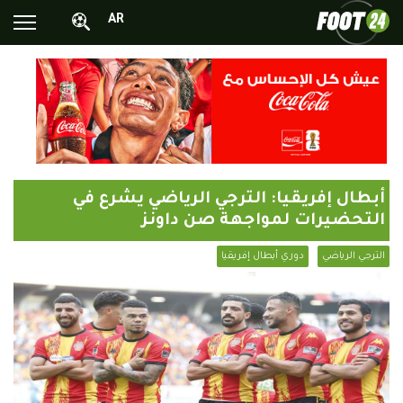
AR
الأخبار الوطنية
الأخبار العالمية
فيديوهات
محترفونا بالخارج
أبطال إفريقيا: الترجي الرياضي يشرع في
ألبومات الصور
التحضيرات لمواجهة صن داونز
أخبار متفرقة
الترجي الرياضي
دوري أبطال إفريقيا
البرامج
البث المباشر
Chrono24
Sports 24