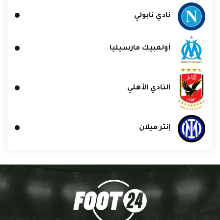
نادي نابولي
أولمبيك مارسيليا
النادي الأهلي
إنتر ميلان