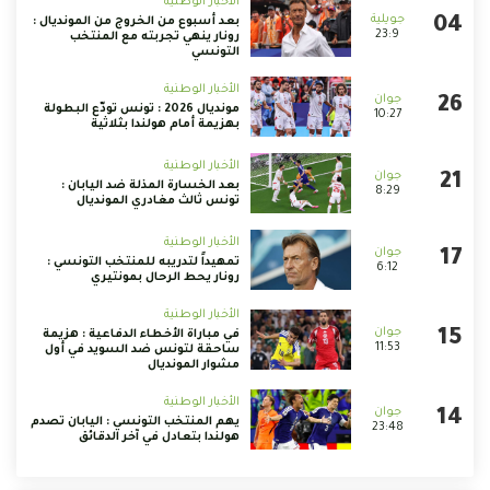
الأخبار الوطنية
بعد أسبوع من الخروج من المونديال :
23:9
رونار ينهي تجربته مع المنتخب
التونسي
الأخبار الوطنية
مونديال 2026 : تونس تودّع البطولة
10:27
بهزيمة أمام هولندا بثلاثية
الأخبار الوطنية
بعد الخسارة المذلة ضد اليابان :
8:29
تونس ثالث مغادري المونديال
الأخبار الوطنية
تمهيداً لتدريبه للمنتخب التونسي :
6:12
رونار يحط الرحال بمونتيري
الأخبار الوطنية
في مباراة الأخطاء الدفاعية : هزيمة
11:53
ساحقة لتونس ضد السويد في أول
مشوار المونديال
الأخبار الوطنية
يهم المنتخب التونسي : اليابان تصدم
23:48
هولندا بتعادل في آخر الدقائق