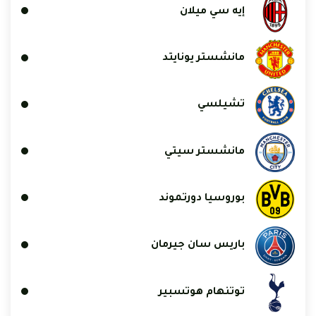
إيه سي ميلان
مانشستر يونايتد
تشيلسي
مانشستر سيتي
بوروسيا دورتموند
باريس سان جيرمان
توتنهام هوتسبير