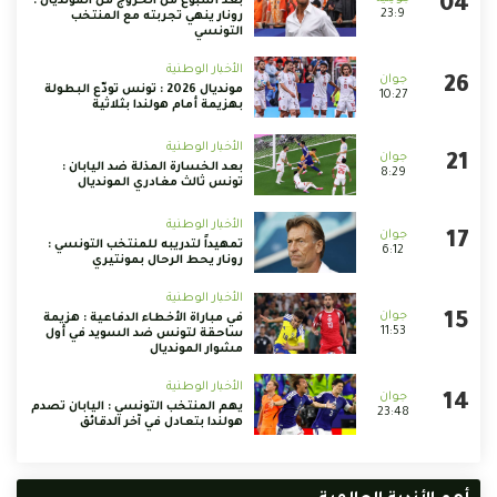
بعد أسبوع من الخروج من المونديال :
23:9
رونار ينهي تجربته مع المنتخب
التونسي
الأخبار الوطنية
مونديال 2026 : تونس تودّع البطولة
10:27
بهزيمة أمام هولندا بثلاثية
الأخبار الوطنية
بعد الخسارة المذلة ضد اليابان :
8:29
تونس ثالث مغادري المونديال
الأخبار الوطنية
تمهيداً لتدريبه للمنتخب التونسي :
6:12
رونار يحط الرحال بمونتيري
الأخبار الوطنية
في مباراة الأخطاء الدفاعية : هزيمة
11:53
ساحقة لتونس ضد السويد في أول
مشوار المونديال
الأخبار الوطنية
يهم المنتخب التونسي : اليابان تصدم
23:48
هولندا بتعادل في آخر الدقائق