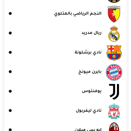
النجم الرياضي بالمتلوي
ريال مدريد
نادي برشلونة
بايرن ميونخ
يوفنتوس
نادي ليفربول
إيه سي ميلان