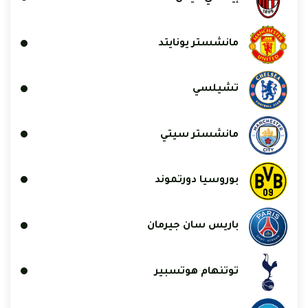
مانشستر يونايتد
تشيلسي
مانشستر سيتي
بوروسيا دورتموند
باريس سان جيرمان
توتنهام هوتسبير