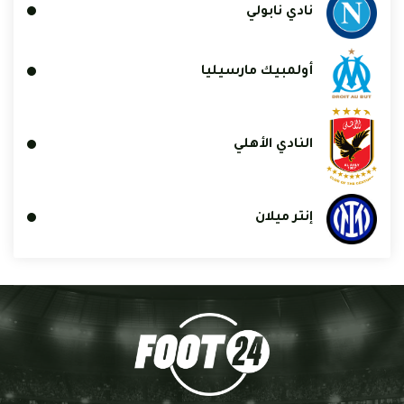
نادي نابولي
أولمبيك مارسيليا
النادي الأهلي
إنتر ميلان