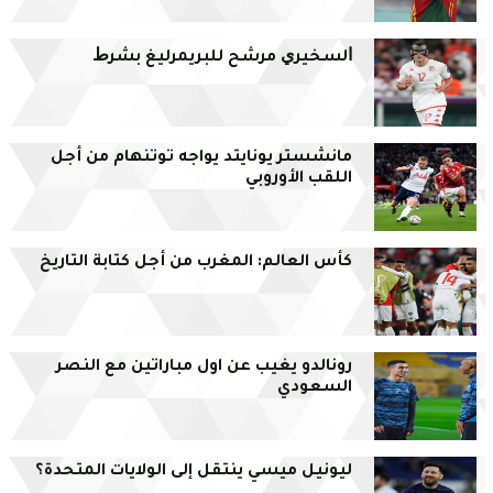
ﺍﻟﺴﺨﻴﺮﻱ ﻣﺮﺷﺢ ﻟﻠﺒﺮﻳﻤﺮليغ ﺑﺸﺮﻁ
مانشستر يونايتد يواجه توتنهام من أجل
اللقب الأوروبي
كأس العالم: المغرب من أجل كتابة التاريخ
رونالدو يغيب عن اول مباراتين مع النصر
السعودي
ليونيل ميسي ينتقل إلى الولايات المتحدة؟