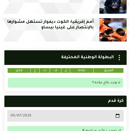
أمم إفريقيا: الكوت ديفوار تستهل مشوارها
بالإنتصار على غينيا بيساو
البطولة الوطنية المحترفة
الفريق
نقاط
ل
ف
ت
خ
فارق
لا توجد نتائج متاحة !!
كرة قدم