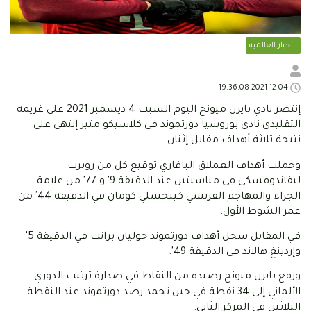
الأخبار العالمية
2021-12-04 19:36:08
إنتصر نادي بايرن ميونخ اليوم السبت 4 ديسمبر 2021 على غريمه
التقليدي نادي بوروسيا دورتموند في كلاسيكو مثير إنتهى على
نتيجة ثلاثة أهداف مقابل إثنان.
وحملت أهداف العملاق البافاري توقيع كل من روبرت
ليفاندوفسكي في مناسبتين عند الدقيقة 9' و 77' من علامة
الجزاء والمهاجم الفرنسي كينجسلي كومان في الدقيقة 44' من
عمر الشوط الأول.
في المقابل سجل أهداف دورتموند جوليان برانت في الدقيقة 5'
وإردينغ هالاند في الدقيقة 49'.
ورفع بايرن ميونخ رصيده من النقاط في صدارة ترتيب الدوري
الألماني إلى 34 نقطة في حين تجمد رصد دورتموند عند النقطة
الثلاثين في المركز الثاني.