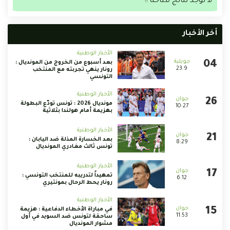
لا توجد نتائج متاحة !!
أخر الأخبار
الأخبار الوطنية
بعد أسبوع من الخروج من المونديال :
23:9
رونار ينهي تجربته مع المنتخب
التونسي
الأخبار الوطنية
مونديال 2026 : تونس تودّع البطولة
10:27
بهزيمة أمام هولندا بثلاثية
الأخبار الوطنية
بعد الخسارة المذلة ضد اليابان :
8:29
تونس ثالث مغادري المونديال
الأخبار الوطنية
تمهيداً لتدريبه للمنتخب التونسي :
6:12
رونار يحط الرحال بمونتيري
الأخبار الوطنية
في مباراة الأخطاء الدفاعية : هزيمة
11:53
ساحقة لتونس ضد السويد في أول
مشوار المونديال