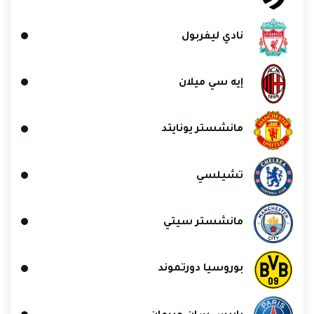
نادي ليفربول
إيه سي ميلان
مانشستر يونايتد
تشيلسي
مانشستر سيتي
بوروسيا دورتموند