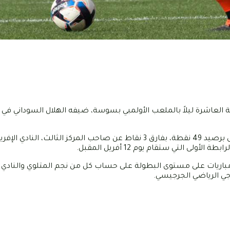
اضي الساحلي اليوم، الأحد 23 مارس 2025 في الساعة العاشرة ليلاً بالملعب الأولمبي بسوسة، ضيفه الهلال السودان
وسيحاول النجم الساحلي، رابع ترتيب بطولة الرابطة المحترفة الأولى برصيد 49 نقطة، بفارق 3 نقاط عن صاحب المركز 
ر إلى أن فريق جوهرة الساحل كان قد حقق 3 انتصارات في آخر 5 مباريات على مستوى البطولة على حساب كل من نجم المتلوي والن
جي الرياضي الجرجيسي.