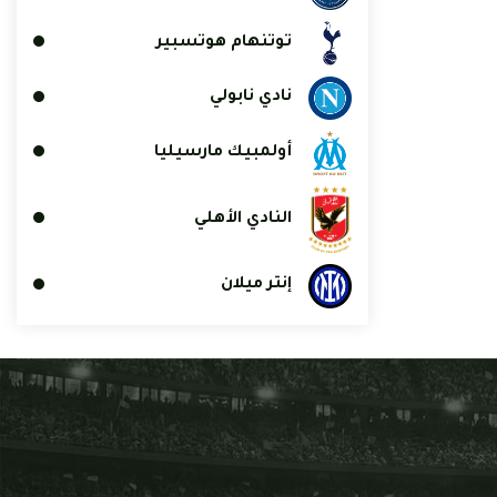
توتنهام هوتسبير
نادي نابولي
أولمبيك مارسيليا
النادي الأهلي
إنتر ميلان