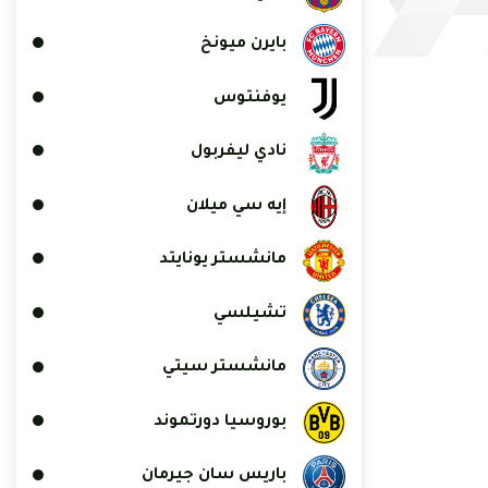
بايرن ميونخ
يوفنتوس
نادي ليفربول
إيه سي ميلان
مانشستر يونايتد
تشيلسي
مانشستر سيتي
بوروسيا دورتموند
باريس سان جيرمان