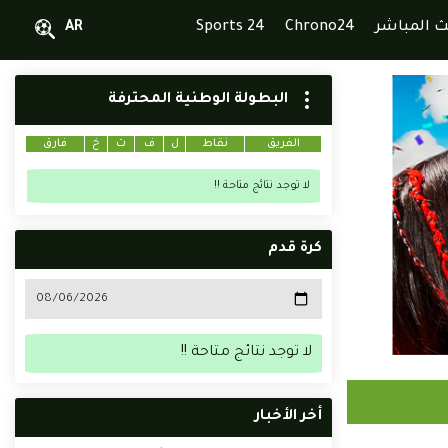
ث المباشر
Chrono24
Sports 24
AR
البطولة الوطنية المحترفة
الفريق
نقاط
ل
ف
ت
خ
فارق
لا توجد نتائج متاحة !!
كرة قدم
لا توجد نتائج متاحة !!
أخر الأخبار