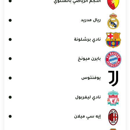
النجم الرياضي بالمتلوي
ريال مدريد
نادي برشلونة
بايرن ميونخ
يوفنتوس
نادي ليفربول
إيه سي ميلان