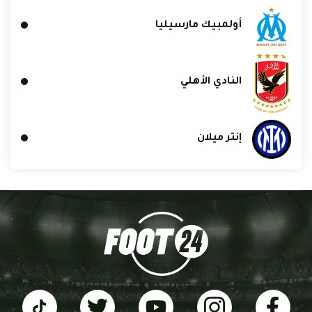
أولمبيك مارسيليا
النادي الأهلي
إنتر ميلان