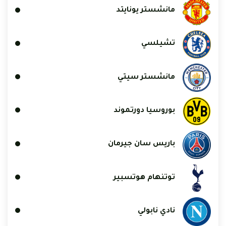
مانشستر يونايتد
تشيلسي
مانشستر سيتي
بوروسيا دورتموند
باريس سان جيرمان
توتنهام هوتسبير
نادي نابولي