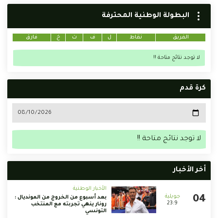
البطولة الوطنية المحترفة
الفريق
نقاط
ل
ف
ت
خ
فارق
لا توجد نتائج متاحة !!
كرة قدم
لا توجد نتائج متاحة !!
أخر الأخبار
الأخبار الوطنية
بعد أسبوع من الخروج من المونديال :
23:9
رونار ينهي تجربته مع المنتخب
التونسي