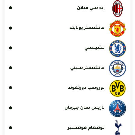
إيه سي ميلان
مانشستر يونايتد
تشيلسي
مانشستر سيتي
بوروسيا دورتموند
باريس سان جيرمان
توتنهام هوتسبير