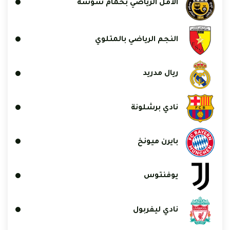
الأمل الرياضي بحمام سوسة
النجم الرياضي بالمتلوي
ريال مدريد
نادي برشلونة
بايرن ميونخ
يوفنتوس
نادي ليفربول