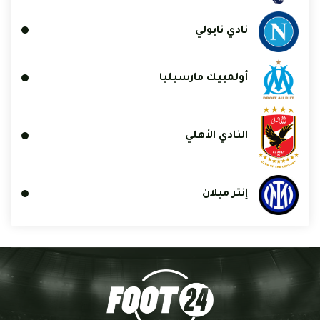
نادي نابولي
أولمبيك مارسيليا
النادي الأهلي
إنتر ميلان