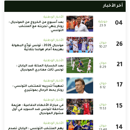
أخر الأخبار
الأخبار الوطنية
بعد أسبوع من الخروج من المونديال :
23:9
رونار ينهي تجربته مع المنتخب
التونسي
الأخبار الوطنية
مونديال 2026 : تونس تودّع البطولة
10:27
بهزيمة أمام هولندا بثلاثية
الأخبار الوطنية
بعد الخسارة المذلة ضد اليابان :
8:29
تونس ثالث مغادري المونديال
الأخبار الوطنية
تمهيداً لتدريبه للمنتخب التونسي :
6:12
رونار يحط الرحال بمونتيري
الأخبار الوطنية
في مباراة الأخطاء الدفاعية : هزيمة
11:53
ساحقة لتونس ضد السويد في أول
مشوار المونديال
الأخبار الوطنية
يهم المنتخب التونسي : اليابان تصدم
23:48