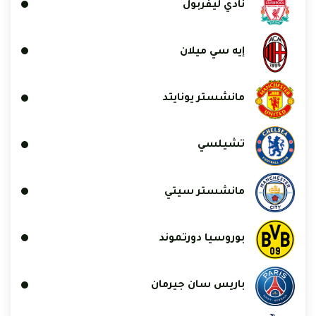
نادي ليفربول
إيه سي ميلان
مانشستر يونايتد
تشيلسي
مانشستر سيتي
بوروسيا دورتموند
باريس سان جيرمان