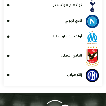
توتنهام هوتسبير
نادي نابولي
أولمبيك مارسيليا
النادي الأهلي
إنتر ميلان