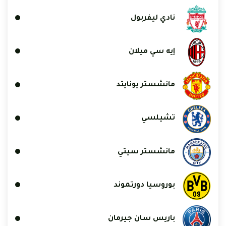
نادي ليفربول
إيه سي ميلان
مانشستر يونايتد
تشيلسي
مانشستر سيتي
بوروسيا دورتموند
باريس سان جيرمان