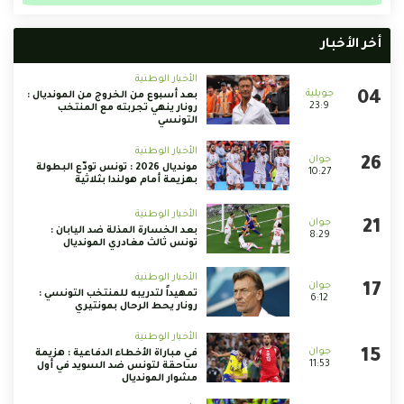
أخر الأخبار
الأخبار الوطنية
بعد أسبوع من الخروج من المونديال :
23:9
رونار ينهي تجربته مع المنتخب
التونسي
الأخبار الوطنية
مونديال 2026 : تونس تودّع البطولة
10:27
بهزيمة أمام هولندا بثلاثية
الأخبار الوطنية
بعد الخسارة المذلة ضد اليابان :
8:29
تونس ثالث مغادري المونديال
الأخبار الوطنية
تمهيداً لتدريبه للمنتخب التونسي :
6:12
رونار يحط الرحال بمونتيري
الأخبار الوطنية
في مباراة الأخطاء الدفاعية : هزيمة
11:53
ساحقة لتونس ضد السويد في أول
مشوار المونديال