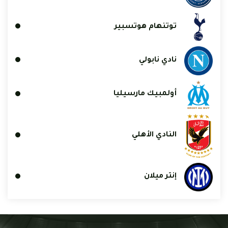
توتنهام هوتسبير
نادي نابولي
أولمبيك مارسيليا
النادي الأهلي
إنتر ميلان