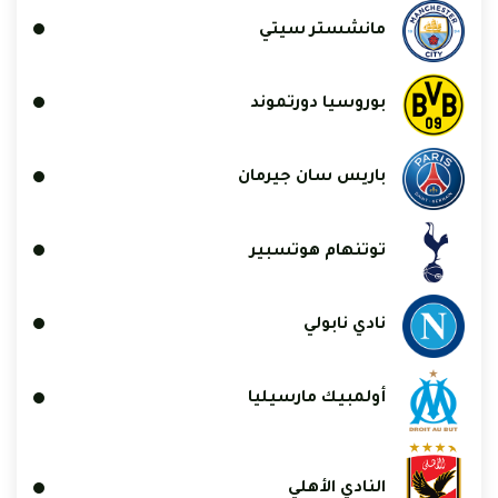
مانشستر سيتي
بوروسيا دورتموند
باريس سان جيرمان
توتنهام هوتسبير
نادي نابولي
أولمبيك مارسيليا
النادي الأهلي