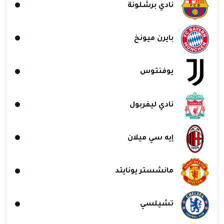
نادي برشلونة
بايرن ميونخ
يوفنتوس
نادي ليفربول
إيه سي ميلان
مانشستر يونايتد
تشيلسي