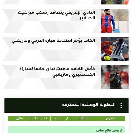
النادي الإفريقي يتعاقد رسميا مع غيث
الصغير
الكاف يؤخر انطلاقة مبارة الترجي ومازيمبي
كأس الكاف: ماغيت نداي حكما لمباراة
المنستيري ومازيمبي
البطولة الوطنية المحترفة
الفريق
نقاط
ل
ف
ت
خ
فارق
لا توجد نتائج متاحة !!