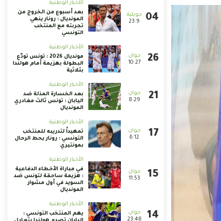
الأخبار الوطنية
بعد أسبوع من الخروج من
المونديال : رونار ينهي
23:9
تجربته مع المنتخب
التونسي
الأخبار الوطنية
مونديال 2026 : تونس تودّع
10:27
البطولة بهزيمة أمام هولندا
بثلاثية
الأخبار الوطنية
بعد الخسارة المذلة ضد
8:29
اليابان : تونس ثالث مغادري
المونديال
الأخبار الوطنية
تمهيداً لتدريبه للمنتخب
6:12
التونسي : رونار يحط الرحال
بمونتيري
الأخبار الوطنية
في مباراة الأخطاء الدفاعية
: هزيمة ساحقة لتونس ضد
11:53
السويد في أول مشوار
المونديال
الأخبار الوطنية
يهم المنتخب التونسي :
23:48
اليابان تصدم هولندا بتعادل