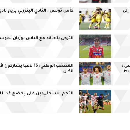
لى
كأس تونس : النادي البنزرتي يزيح نادي
الترجي يتعاقد مع الياس بوزيان لم
ى :
المنتخب الوطني: 16 لاعبا يشا
بط
الكان
النجم الساحلي: بن علي يخضع غدا 