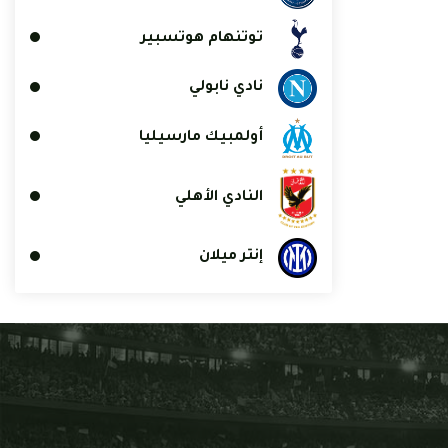
توتنهام هوتسبير
نادي نابولي
أولمبيك مارسيليا
النادي الأهلي
إنتر ميلان