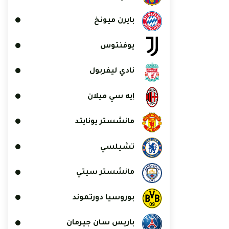
بايرن ميونخ
يوفنتوس
نادي ليفربول
إيه سي ميلان
مانشستر يونايتد
تشيلسي
مانشستر سيتي
بوروسيا دورتموند
باريس سان جيرمان