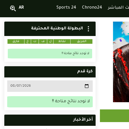
ث المباشر
Chrono24
Sports 24
AR
البطولة الوطنية المحترفة
الفريق
نقاط
ل
ف
ت
خ
فارق
لا توجد نتائج متاحة !!
كرة قدم
لا توجد نتائج متاحة !!
أخر الأخبار