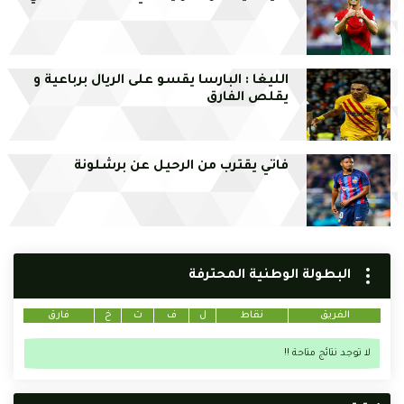
الليغا : البارسا يقسو على الريال برباعية و
يقلص الفارق
فاتي يقترب من الرحيل عن برشلونة
البطولة الوطنية المحترفة
الفريق
نقاط
ل
ف
ت
خ
فارق
لا توجد نتائج متاحة !!