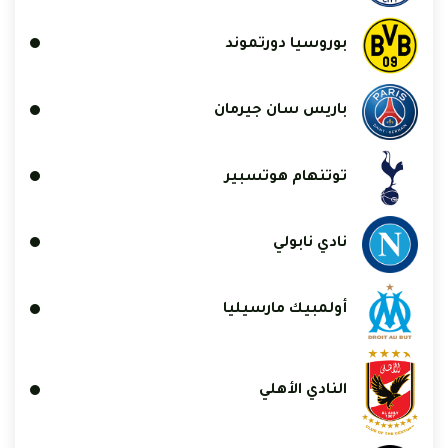
بوروسيا دورتموند
باريس سان جيرمان
توتنهام هوتسبير
نادي نابولي
أولمبيك مارسيليا
النادي الأهلي