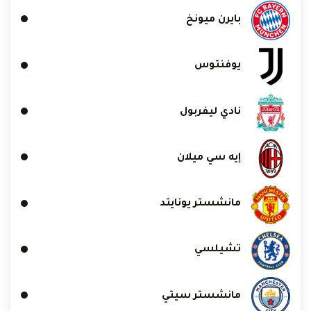
بايرن ميونخ
يوفنتوس
نادي ليفربول
إيه سي ميلان
مانشستر يونايتد
تشيلسي
مانشستر سيتي