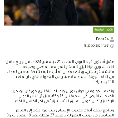
الأخبار العالمية
Foot24
2024-12-21 15:27:00
عمّق أستون فيلا اليوم، السبت 21 ديسمبر 2024، من جراح حامل
لقب الدوري الإنقليزي الممتاز للموسم الماضي وضيفه،
مانشستر سيتي، وذلك بعد أن تغلّب عليه بنتيجة هدفين لهدف
في لقاء الجولة السادسة عشر من البطولة الذي دار بملعب
الـ''فيلا بارك''.
وتقدم الكولومبي خوان دوران وزميله الإنقليزي مورغان رودجرز
لأصحاب الأرض في الدقيقتين 16 و65، قبل أن يُذلِّل الدولي
الإنقليزي فيل فودن الفارق للـ''سيتيزنز'' في آخر أنفاس اللقاء.
وتراجع بذلك أبناء المدرب الإسباني بيب غوارديولا إلى المركز
السادس في ترتيب البطولة برصيد 27 نقطة بعد 8 انتصارات و3