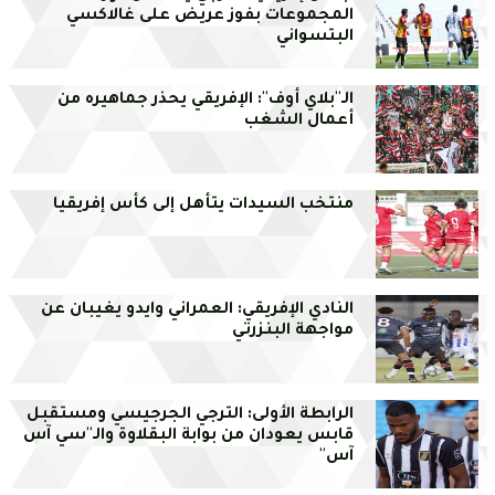
المجموعات بفوز عريض على غالاكسي
البتسواني
الـ''بلاي أوف'': الإفريقي يحذر جماهيره من
أعمال الشغب
منتخب السيدات يتأهل إلى كأس إفريقيا
النادي الإفريقي: العمراني وايدو يغيبان عن
مواجهة البنزرتي
الرابطة الأولى: الترجي الجرجيسي ومستقبل
قابس يعودان من بوابة البقلاوة والـ''سي آس
آس''