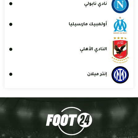
نادي نابولي
أولمبيك مارسيليا
النادي الأهلي
إنتر ميلان