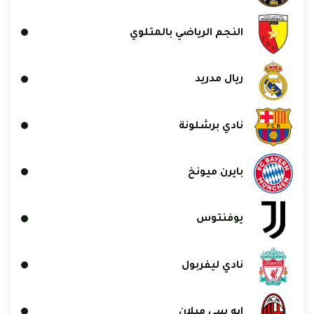
النجم الرياضي بالمتلوي
ريال مدريد
نادي برشلونة
بايرن ميونخ
يوفنتوس
نادي ليفربول
إيه سي ميلان