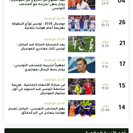
بعد أسبوع من الخروج من المونديال :
23:9
رونار ينهي تجربته مع المنتخب
التونسي
الأخبار الوطنية
مونديال 2026 : تونس تودّع البطولة
10:27
بهزيمة أمام هولندا بثلاثية
الأخبار الوطنية
بعد الخسارة المذلة ضد اليابان :
8:29
تونس ثالث مغادري المونديال
الأخبار الوطنية
تمهيداً لتدريبه للمنتخب التونسي :
6:12
رونار يحط الرحال بمونتيري
الأخبار الوطنية
في مباراة الأخطاء الدفاعية : هزيمة
11:53
ساحقة لتونس ضد السويد في أول
مشوار المونديال
الأخبار الوطنية
يهم المنتخب التونسي : اليابان تصدم
23:48
هولندا بتعادل في آخر الدقائق