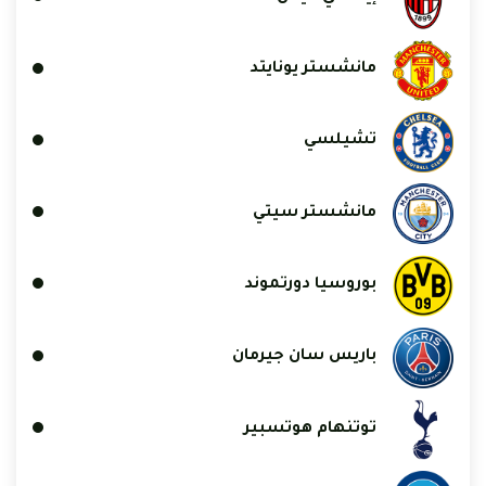
مانشستر يونايتد
تشيلسي
مانشستر سيتي
بوروسيا دورتموند
باريس سان جيرمان
توتنهام هوتسبير